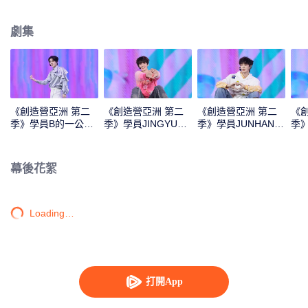
Monster》《Super》《True Love》《Under the Moon Road》
劇集
《創造營亞洲 第二
《創造營亞洲 第二
《創造營亞洲 第二
《
季》學員B的一公直
季》學員JINGYU的
季》學員JUNHAN的
季
拍
一公直拍
一公直拍
公
幕後花絮
Loading…
打開App