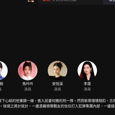
辰
馬吟吟
安悅溪
李晟
員
演員
演員
演員
放下心結的他重歸一線，進入前妻何雅的刑一隊。然而新案環環相扣，古
陸染。徐靖之將計就計，一邊憑藉領導戰友的信任打入犯罪集團內部，一邊接
。