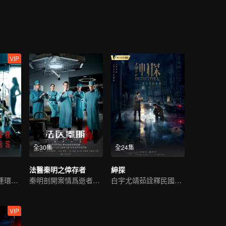
VIP
全30集
全24集
法醫秦明之倖存者
紳探
任達華朱雨辰破連環沉屍案
秦明剖開案情爲逝者代言
白宇尤靖茹詮釋民國偵探範
VIP