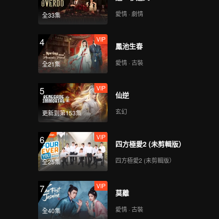
愛情 · 劇情
全33集
VIP
4
鳳池生春
愛情 · 古裝
全21集
VIP
5
仙逆
玄幻
更新到第153集
VIP
6
四方極愛2 (未剪輯版）
四方極愛2 (未剪輯版）
全25集
VIP
7
莫離
愛情 · 古裝
全40集