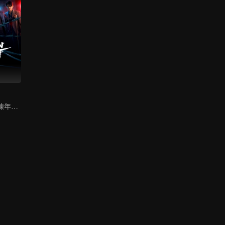
丁冠森印小天卷陳年懸案