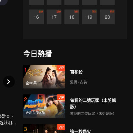
VIP
VIP
VIP
VIP
VIP
16
17
18
19
20
今日熱播
VIP
1
百花殺
愛情 · 古裝
全36集
VIP
2
做我的二號玩家（未剪輯
版）
更新到第4集
做我的二號玩家（未剪輯版）
怪難查，
近莊明
VIP
3
這一秒過火