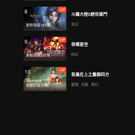
VIP
8
斗羅大陸2絕世唐門
玄幻
更新到第165集
VIP
9
吞噬星空
科幻
更新到第235集
VIP
10
吾凰在上之鳳御四方
愛情 · 古裝 · 奇幻
更新到第10集