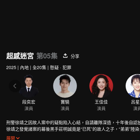
超感迷宮
第05集
分享
2025
|
內地
|
全20集
|
懸疑 · 犯罪
段奕宏
竇驍
王佳佳
呂星
演員
演員
演員
演
刑警徐靖之因故人案中的疑點陷入心結，自請離隊深造，十年後自認
徐靖之發覺諸案的幕後黑手莊明誠竟是“已死”的故人之子，“弟弟”
誠，阻止他泥足深陷。殊途兄弟借案交鋒，兩人終將作出各自的抉擇
展開