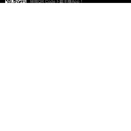
掃描QR Code下載手機App！
幫助與回饋
關
意見反饋
加
聯
電郵
ted.