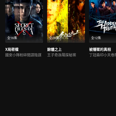
全16集
全28集
全12集
X局密檔
餘燼之上
被隱匿的真相
國安小隊粉碎間諜陰謀
王子奇孫陽探秘案