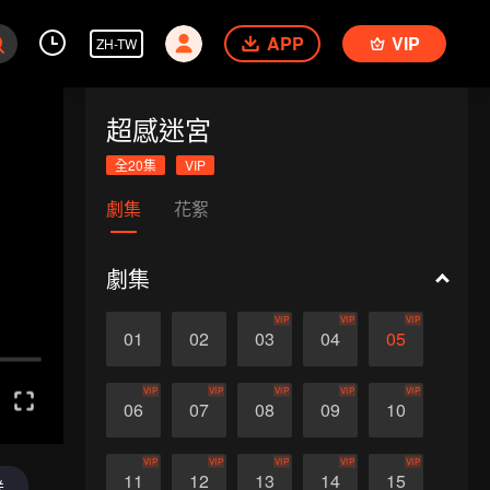
APP
VIP
ZH-TW
超感迷宮
全20集
VIP
劇集
花絮
劇集
VIP
VIP
VIP
01
02
03
04
05
VIP
VIP
VIP
VIP
VIP
06
07
08
09
10
VIP
VIP
VIP
VIP
VIP
11
12
13
14
15