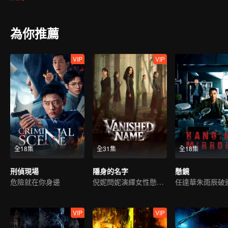
為你推薦
VIP
VIP
全18集
全31集
全18集
刑偵現場
隱身的名字
懸鏡
危險就在你身邊
倪妮閆妮演繹女性懸疑劇
VIP
VIP