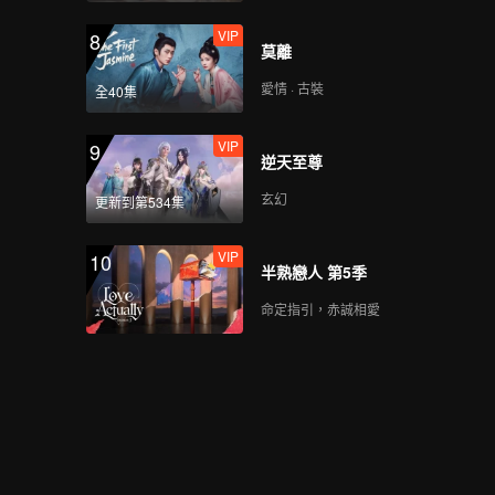
VIP
8
莫離
愛情 · 古裝
全40集
VIP
9
逆天至尊
玄幻
更新到第534集
VIP
10
半熟戀人 第5季
命定指引，赤誠相愛