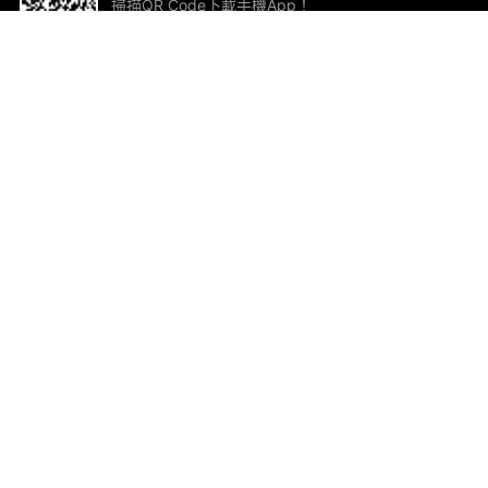
掃描QR Code下載手機App！
幫助與回饋
關
意見反饋
加
聯
電郵
ted.