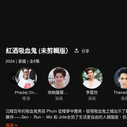
紅酒吸血鬼 (未剪輯版）
分享
2024
|
泰國
|
全8集
Phadej Onlahung
塔納薩蘭·薩姆通萊
李龍世
導演
演員
演員
演
沉睡百年的吸血鬼男孩 Phum 從睡夢中醒來，發現吸血鬼之城出示了
夥伴——Sen、 Run、 Mix 和 Jolie去到了生活更自由的
行世界中人類身體——即使，這麼做可能會導致意想不到的後果。
Phum 發現在人類是世界中的自己是一個失戀男孩，生活一片混亂。當
展開