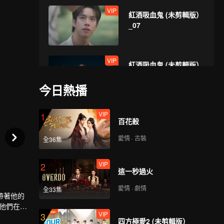
VIP
紅酒吸血鬼 (未剪輯版）
_07
VIP
紅酒吸血鬼 (未剪輯版）
_08
今日熱播
VIP
1
百花殺
愛情 · 古裝
全36集
VIP
2
這一秒過火
愛情 · 劇情
全33集
帶著他的
走他們在平
VIP
3
。
四方極愛2 (未剪輯版）