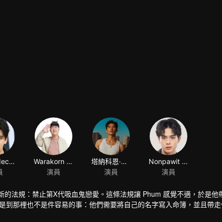
Thanadech Deeseesuk
Warakorn Waruncharernthorn
塔納科恩·庫爾賈拉松巴特
Nonpawit Lertrommayanant
員
演員
演員
演員
新的法規：禁止第X代吸血鬼戀愛。這條法規讓 Phum 感覺不適，於是他
人類國度，但是到那裡也不是件容易的事：他們需要將自己的名字寫入命簿，並且帶
他遇到祕密酒吧的老闆Patrick，他在他手下工作，從此他們產生了交集