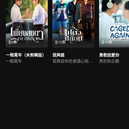
全6集
全10集
全10集
一眼萬年（未剪輯版）
我與誰
勇敢說愛你
一眼萬年
冒牌貨和他會讀心術的未婚夫
黑豹和企鵝