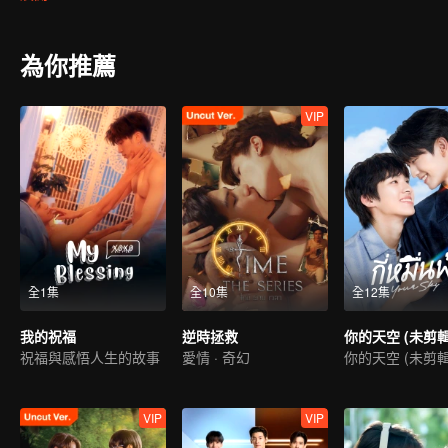
為你推薦
VIP
全1集
全10集
全12集
我的祝福
逆時拯救
你的天空 (未剪輯
祝福與感悟人生的故事
愛情 · 奇幻
你的天空 (未剪輯
VIP
VIP