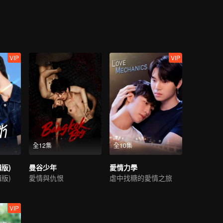
VIP
VIP
全12集
全10集
版)
曼谷少年
愛情力學
版)
愛情與仇恨
虐中找糖的愛情之旅
VIP