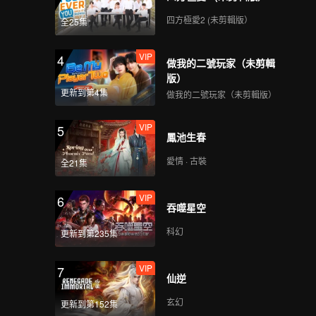
四方極愛2 (未剪輯版）
全25集
VIP
4
做我的二號玩家（未剪輯
版）
更新到第4集
做我的二號玩家（未剪輯版）
VIP
5
鳳池生春
愛情 · 古裝
全21集
VIP
6
吞噬星空
科幻
更新到第235集
VIP
7
仙逆
玄幻
更新到第152集