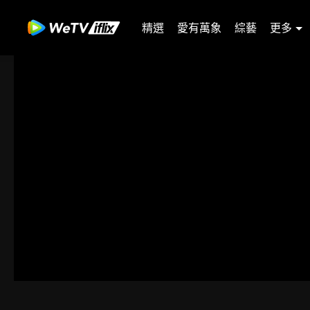
精選
愛有萬象
綜藝
更多
01-30
31-60
61-90