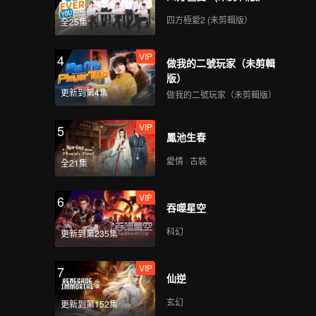
四方極愛2 (未剪輯版）
全25集
351
352
VIP
4
做我的二號玩家（未剪輯
353
354
版）
更新到第4集
做我的二號玩家（未剪輯版）
355
356
VIP
5
鳳池生春
愛情 · 古裝
全21集
357
358
VIP
6
吞噬星空
359
360
科幻
更新到第235集
VIP
7
仙逆
玄幻
更新到第152集