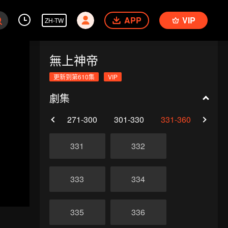
APP
VIP
ZH-TW
無上神帝
更新到第610集
VIP
劇集
0
241-270
271-300
301-330
331-360
361-
331
332
333
334
335
336