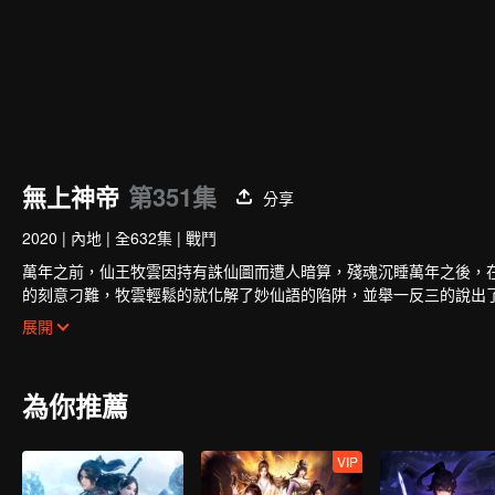
無上神帝
第351集
分享
2020
|
內地
|
全632集
|
戰鬥
萬年之前，仙王牧雲因持有誅仙圖而遭人暗算，殘魂沉睡萬年之後，在
的刻意刁難，牧雲輕鬆的就化解了妙仙語的陷阱，並舉一反三的說出
秦家小姐秦夢瑤結親的消息。秦夢瑤寒毒在身，活不過二十歲，結親
展開
這門親事。煉出了淬骨丹，牧雲的修為有了第一次提升。莫問時常來
雲陰差陽錯下喚醒了體內的誅仙圖，得知秦夢瑤體內的並非寒毒，而
識到了牧雲的能力後，秦夢瑤對牧雲充滿了好奇和興趣，於是成為了
為你推薦
兩立。牧雲藉著誅仙圖突破修為，去北雲山脈歷練，妙仙語執意同行
牧雲的柳山四煞一路尾隨，趁牧雲脫力之機會，紛紛現身準備對牧雲
VIP