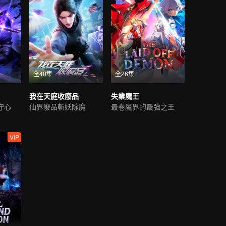
全40集
全26集
我在天庭收廢品
失業魔王
守心
仙界廢品斬妖除魔
最卷魔界的最強之王
VIP