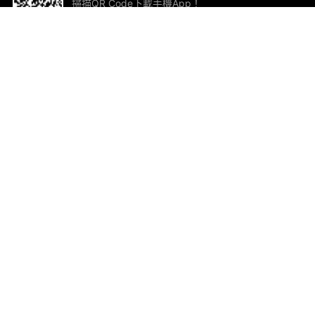
掃描QR Code下載手機App！
幫助與回饋
關
意見反饋
加
聯
電郵
ted.