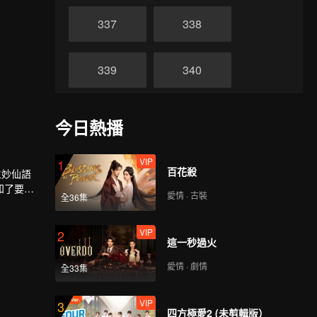
337
338
339
340
341
342
今日熱播
343
344
VIP
1
百花殺
生妙仙語
知了要與
愛情 · 古裝
全36集
，答應了
345
346
一試，牧
進。在見
VIP
2
這一秒過火
牧雲勢不
347
348
指派暗殺
愛情 · 劇情
全33集
349
350
VIP
3
四方極愛2 (未剪輯版）