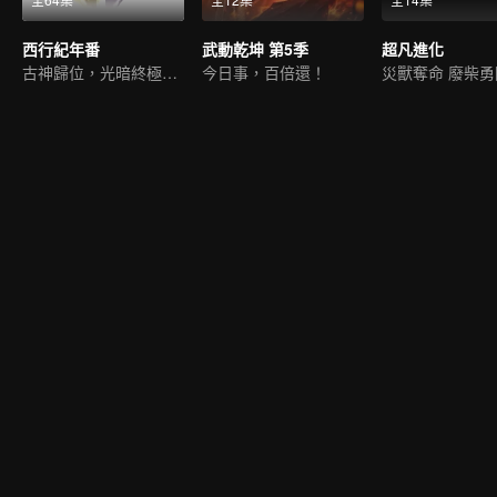
西行紀年番
武動乾坤 第5季
超凡進化
古神歸位，光暗終極一戰
今日事，百倍還！
災獸奪命 廢柴