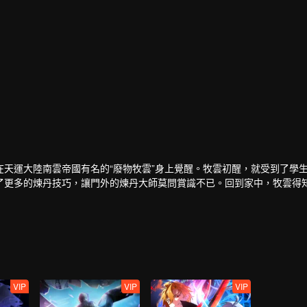
天運大陸南雲帝國有名的“廢物牧雲”身上覺醒。牧雲初醒，就受到了學
了更多的煉丹技巧，讓門外的煉丹大師莫問賞識不已。回到家中，牧雲得
不過是為了牧家和秦家的利益。但在牧林辰的勸說下，牧雲以煉丹為條件
找牧雲請教，而秦時雨一直想請莫問來治療孫女秦夢瑤。莫問暗示讓牧雲
是冰凰神魄。牧雲治好了秦夢瑤，冰凰神魄的力量使得秦夢瑤修為突飛猛
北雲學院的導師。而追求秦夢瑤不成的東方玉，嫉妒仇恨之心燃起，誓與
，途中牧雲以一人之力獵殺十幾頭紫毛獵狼，讓妙仙語十分震驚。而被人
下手。
VIP
VIP
VIP