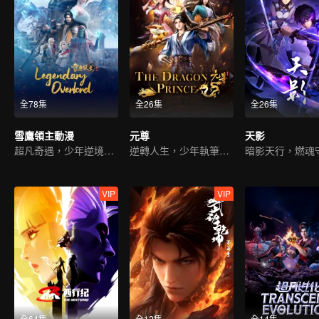
全78集
全26集
全26集
雪鷹領主動漫
元尊
天影
超凡奇遇，少年逆境重生
逆轉人生，少年執筆破蒼穹
暗影天行，燃魂
VIP
VIP
全64集
全12集
全14集