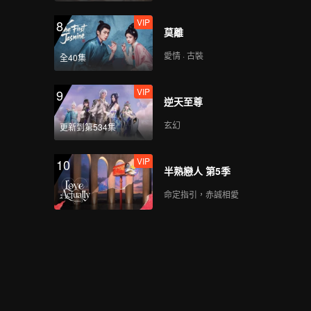
VIP
8
莫離
愛情 · 古裝
全40集
VIP
9
逆天至尊
玄幻
更新到第534集
VIP
10
半熟戀人 第5季
命定指引，赤誠相愛