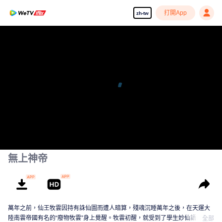
打開App
zh-tw
無上神帝
萬年之前，仙王牧雲因持有誅仙圖而遭人暗算，殘魂沉睡萬年之後，在天運大
陸南雲帝國有名的“廢物牧雲”身上覺醒。牧雲初醒，就受到了學生妙仙語的刻意
全部