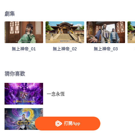
刁難，牧雲輕鬆的就化解了妙仙語的陷阱，並舉一反三的說出了更多的煉丹技
巧，讓門外的煉丹大師莫問賞識不已。回到家中，牧雲得知了要與秦家小姐秦
劇集
夢瑤結親的消息。秦夢瑤寒毒在身，活不過二十歲，結親不過是為了牧家和秦
家的利益。但在牧林辰的勸說下，牧雲以煉丹為條件，答應了這門親事。煉出
了淬骨丹，牧雲的修為有了第一次提升。莫問時常來找牧雲請教，而秦時雨一
直想請莫問來治療孫女秦夢瑤。莫問暗示讓牧雲一試，牧雲陰差陽錯下喚醒了
體內的誅仙圖，得知秦夢瑤體內的並非寒毒，而是冰凰神魄。牧雲治好了秦夢
瑤，冰凰神魄的力量使得秦夢瑤修為突飛猛進。在見識到了牧雲的能力後，秦
無上神帝_01
無上神帝_02
無上神帝_03
夢瑤對牧雲充滿了好奇和興趣，於是成為了北雲學院的導師。而追求秦夢瑤不
成的東方玉，嫉妒仇恨之心燃起，誓與牧雲勢不兩立。牧雲藉著誅仙圖突破修
為，去北雲山脈歷練，妙仙語執意同行，途中牧雲以一人之力獵殺十幾頭紫毛
獵狼，讓妙仙語十分震驚。而被人指派暗殺牧雲的柳山四煞一路尾隨，趁牧雲
猜你喜歡
脫力之機會，紛紛現身準備對牧雲下手。
一念永恆
雙生武魂
打開App