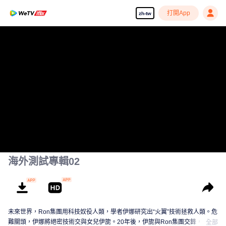
打開App
zh-tw
海外測試專輯02
未來世界，Ron集團用科技奴役人類，學者伊娜研究出“火翼”技術拯救人類。危
難關頭，伊娜將絕密技術交與女兒伊旎。20年後，伊旎與Ron集團交鋒，完成
全部