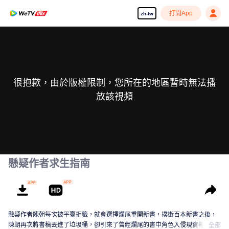
打開App
zh-tw
很抱歉，由於版權限制，您所在的地區暫時無法播
放該視頻
懸疑作者求生指南
懸疑作者陳朝每次被平臺拒籤，就會選擇爛尾重開新書，撲街百本新書之後，
陳朝再次將書稿丟進了垃圾桶，卻引來了曾經爛尾的書中角色入侵現實報復，
全部