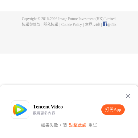
並且他們在書中的能力也全部具現到了現實世界。陳朝被迫在筆下角色的追殺
之下開始尋找奪命求生之路。
Copyright © 2016-
2026
Image Future Investment (HK) Limited.
協議與條款
|
隱私協議
|
Cookie Policy
|
意見反饋
|
@
iflix
Tencent Video
打開App
觀看更多內容
如果失敗，請
點擊此處
重試
打開App