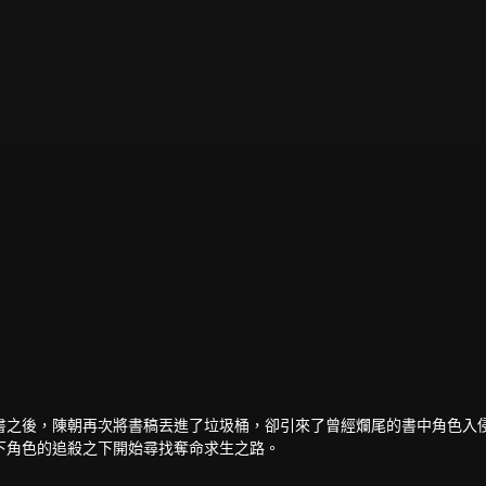
書之後，陳朝再次將書稿丟進了垃圾桶，卻引來了曾經爛尾的書中角色入
下角色的追殺之下開始尋找奪命求生之路。