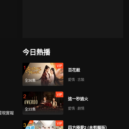
今日熱播
VIP
1
百花殺
愛情 · 古裝
全36集
VIP
2
這一秒過火
愛情 · 劇情
全33集
侵現實報
VIP
3
四方極愛2 (未剪輯版）