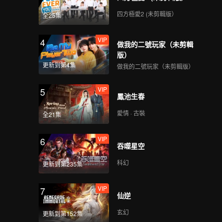
四方極愛2 (未剪輯版）
全25集
VIP
4
做我的二號玩家（未剪輯
版）
更新到第4集
做我的二號玩家（未剪輯版）
VIP
5
鳳池生春
愛情 · 古裝
全21集
VIP
6
吞噬星空
科幻
更新到第235集
VIP
7
仙逆
玄幻
更新到第152集