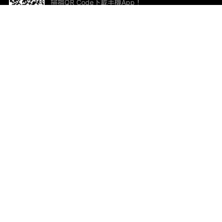
掃描QR Code下載手機App！
幫助與回饋
關
意見反饋
加
聯
電郵
ted.