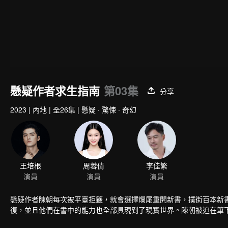
懸疑作者求生指南
第03集
分享
2023
|
內地
|
全26集
|
懸疑 · 驚悚 · 奇幻
王培根
周蓉倩
李佳繁
演員
演員
演員
懸疑作者陳朝每次被平臺拒籤，就會選擇爛尾重開新書，撲街百本新
復，並且他們在書中的能力也全部具現到了現實世界。陳朝被迫在筆