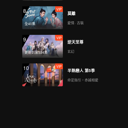
VIP
8
莫離
愛情 · 古裝
全40集
VIP
9
逆天至尊
玄幻
更新到第534集
VIP
10
半熟戀人 第5季
命定指引，赤誠相愛