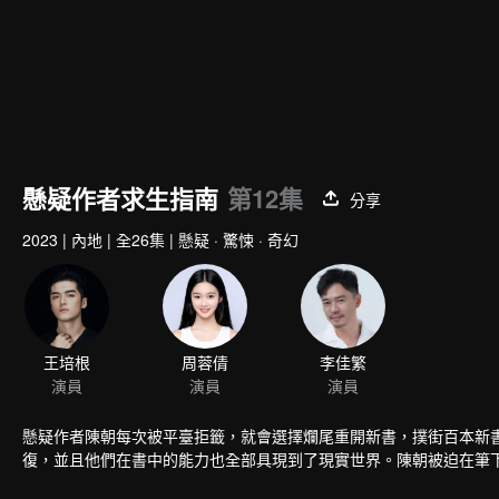
懸疑作者求生指南
第12集
分享
2023
|
內地
|
全26集
|
懸疑 · 驚悚 · 奇幻
王培根
周蓉倩
李佳繁
演員
演員
演員
懸疑作者陳朝每次被平臺拒籤，就會選擇爛尾重開新書，撲街百本新
復，並且他們在書中的能力也全部具現到了現實世界。陳朝被迫在筆