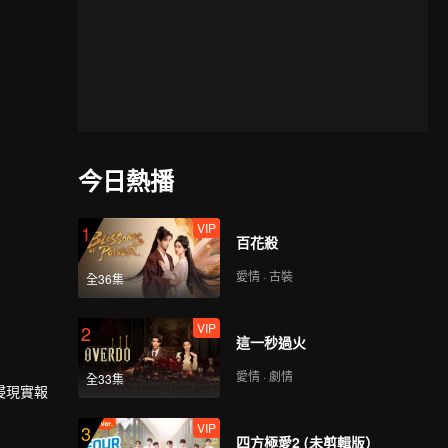
今日熱播
VIP
1
百花殺
愛情 · 古裝
全36集
VIP
2
這一秒過火
愛情 · 劇情
全33集
侵現實報
VIP
3
四方極愛2 (未剪輯版）