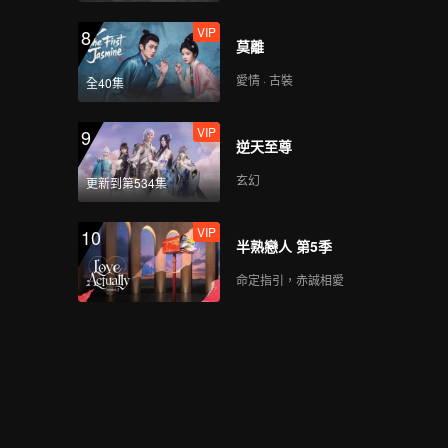
VIP
8
莫離
愛情 · 古裝
全40集
VIP
9
逆天至尊
玄幻
更新到第534集
VIP
10
半熟戀人 第5季
命定指引，赤誠相愛