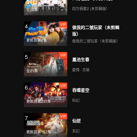
四方極愛2 (未剪輯版）
全25集
VIP
4
做我的二號玩家（未剪輯
版）
更新到第4集
做我的二號玩家（未剪輯版）
VIP
5
鳳池生春
愛情 · 古裝
全21集
VIP
6
吞噬星空
科幻
更新到第235集
VIP
7
仙逆
玄幻
更新到第152集