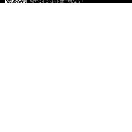
掃描QR Code下載手機App！
幫助與回饋
關
意見反饋
加
聯
電郵
ted.