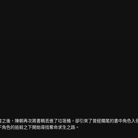
書之後，陳朝再次將書稿丟進了垃圾桶，卻引來了曾經爛尾的書中角色入
下角色的追殺之下開始尋找奪命求生之路。