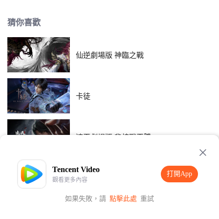
場外，她收穫友情。這一次，少女決定，用盡全力，揮拍擊向未來。
猜你喜歡
仙逆劇場版 神臨之戰
卡徒
遮天劇場版 背棺戰王騰
Tencent Video
打開App
畫江湖之軌夜行
觀看更多內容
如果失敗，請
點擊此處
重試
打開App