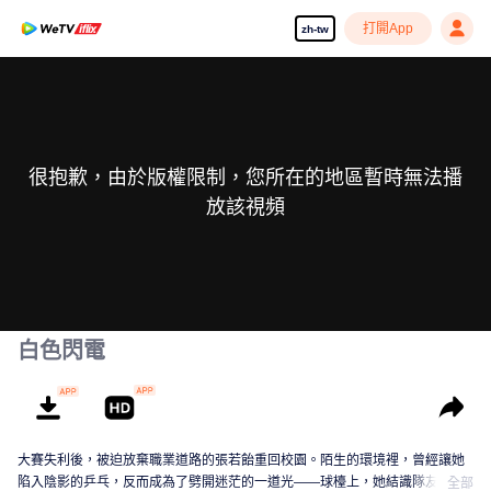
打開App
zh-tw
很抱歉，由於版權限制，您所在的地區暫時無法播
放該視頻
白色閃電
大賽失利後，被迫放棄職業道路的張若飴重回校園。陌生的環境裡，曾經讓她
陷入陰影的乒乓，反而成為了劈開迷茫的一道光——球檯上，她結識隊友；賽
全部