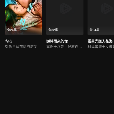
全24集
全32集
全24集
勾心
逆時而來的你
復仇黑蓮花情陷痞少
重返十八歲，拯救白月光