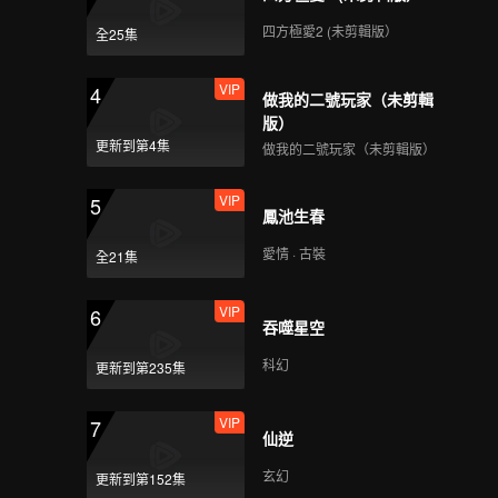
四方極愛2 (未剪輯版）
全25集
VIP
4
做我的二號玩家（未剪輯
版）
更新到第4集
做我的二號玩家（未剪輯版）
VIP
5
鳳池生春
愛情 · 古裝
全21集
VIP
6
吞噬星空
科幻
更新到第235集
VIP
7
仙逆
玄幻
更新到第152集