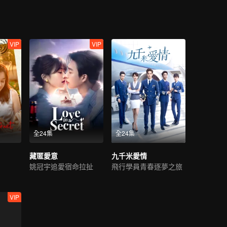
VIP
VIP
全24集
全24集
藏匿愛意
九千米愛情
姚冠宇追愛宿命拉扯
飛行學員青春逐夢之旅
VIP