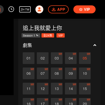
APP
VIP
ZH-TW
追上我就愛上你
Season 1
全24集
VIP
劇集
VIP
VIP
VIP
01
02
03
04
05
VIP
VIP
VIP
VIP
VIP
06
07
08
09
10
VIP
VIP
VIP
VIP
VIP
11
12
13
14
15
VIP
VIP
VIP
VIP
VIP
16
17
18
19
20