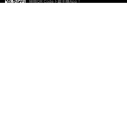
掃描QR Code下載手機App！
幫助與回饋
關
意見反饋
加
聯
電郵
ted.