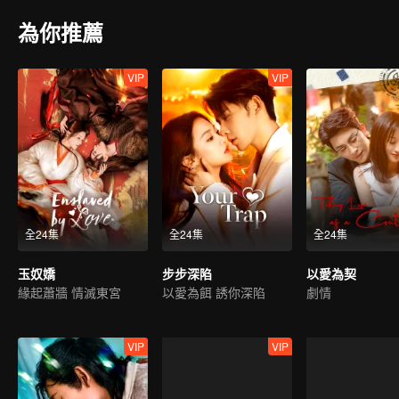
為你推薦
VIP
VIP
全24集
全24集
全24集
玉奴嬌
步步深陷
以愛為契
緣起蕭牆 情滅東宮
以愛為餌 誘你深陷
劇情
VIP
VIP