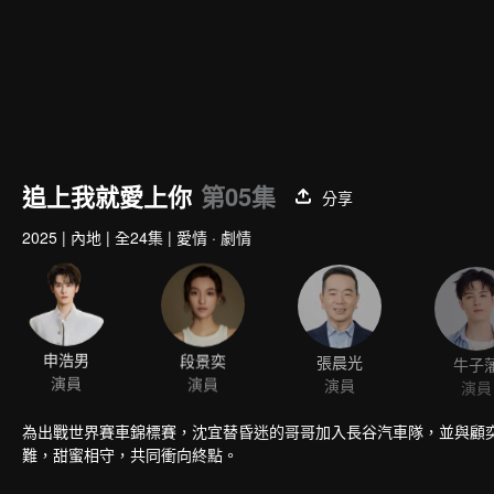
追上我就愛上你
第05集
分享
2025
|
內地
|
全24集
|
愛情 · 劇情
申浩男
段景奕
張晨光
牛子
演員
演員
演員
演員
為出戰世界賽車錦標賽，沈宜替昏迷的哥哥加入長谷汽車隊，並與顧
難，甜蜜相守，共同衝向終點。