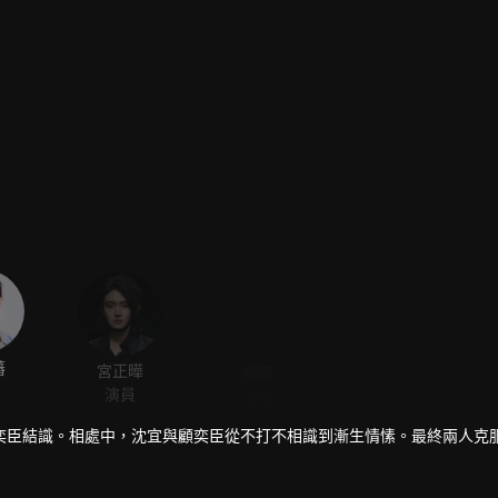
藩
宮正曄
楊晞
演員
演員
奕臣結識。相處中，沈宜與顧奕臣從不打不相識到漸生情愫。最終兩人克