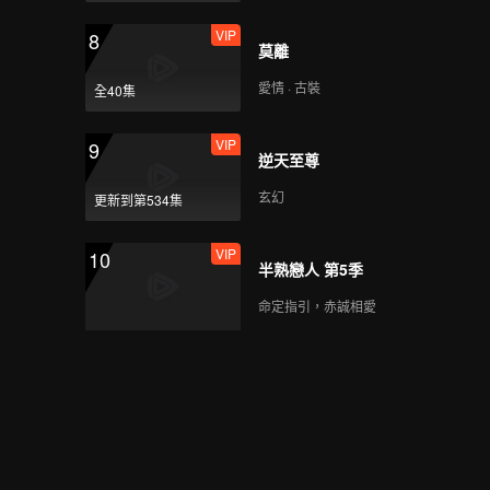
VIP
8
莫離
愛情 · 古裝
全40集
VIP
9
逆天至尊
玄幻
更新到第534集
VIP
10
半熟戀人 第5季
命定指引，赤誠相愛