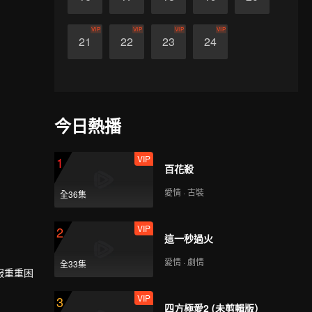
VIP
VIP
VIP
VIP
21
22
23
24
今日熱播
VIP
1
百花殺
愛情 · 古裝
全36集
VIP
2
這一秒過火
愛情 · 劇情
全33集
服重重困
VIP
3
四方極愛2 (未剪輯版）