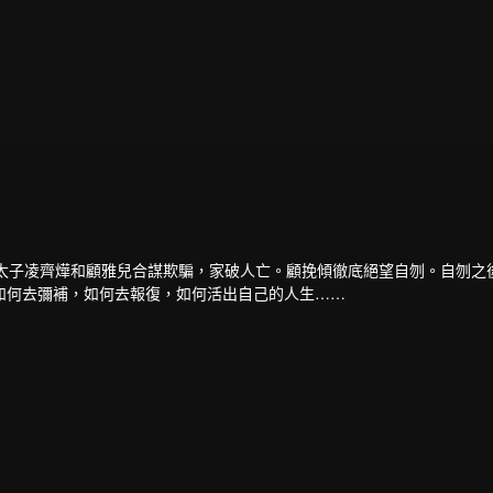
被太子凌齊燁和顧雅兒合謀欺騙，家破人亡。顧挽傾徹底絕望自刎。自刎之
如何去彌補，如何去報復，如何活出自己的人生……