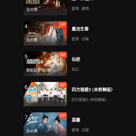
愛情 · 劇情
全33集
VIP
4
鳳池生春
愛情 · 古裝
全21集
VIP
5
仙逆
玄幻
更新到第153集
VIP
6
四方極愛2 (未剪輯版）
四方極愛2 (未剪輯版）
全25集
VIP
7
莫離
愛情 · 古裝
全40集