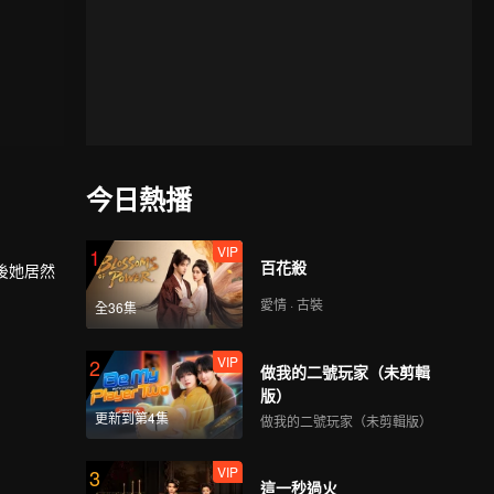
今日熱播
VIP
1
百花殺
後她居然
愛情 · 古裝
全36集
VIP
2
做我的二號玩家（未剪輯
版）
更新到第4集
做我的二號玩家（未剪輯版）
VIP
3
這一秒過火