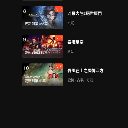
VIP
8
斗羅大陸2絕世唐門
玄幻
更新到第165集
VIP
9
吞噬星空
科幻
更新到第235集
VIP
10
吾凰在上之鳳御四方
愛情 · 古裝 · 奇幻
更新到第10集