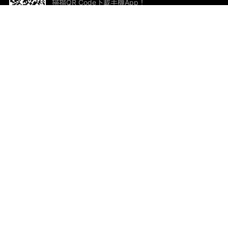
掃描QR Code下載手機App！
幫助與回饋
關
意見反饋
加
聯
電郵
ted.