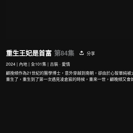
重生王妃是首富
第84集
分享
2024
|
內地
|
全101集
|
古裝 · 愛情
顧挽傾作為21世紀的醫學博士，意外穿越到南朝，卻由於心智單純
重生了，重生到了第一次遇見凌倉宸的時候，重來一世，顧晚傾又會