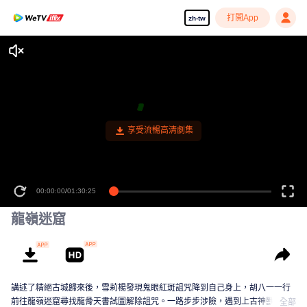
打開App
zh-tw
享受流暢高清劇集
00:00:00
/
01:30:25
龍嶺迷窟
講述了精絕古城歸來後，雪莉楊發現鬼眼紅斑詛咒降到自己身上，胡八一一行
前往龍嶺迷窟尋找龍骨天書試圖解除詛咒。一路步步涉險，遇到上古神獸鐵頭
全部