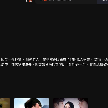
Wilson 陷於一夜迷情。 命運弄人，她竟陰差陽錯成了他的私人秘書。 然而，Gabr
的女人。 在朝夕相處中，情愫悄然滋長，但突如其來的懷孕卻可能粉碎一切。 他能否識