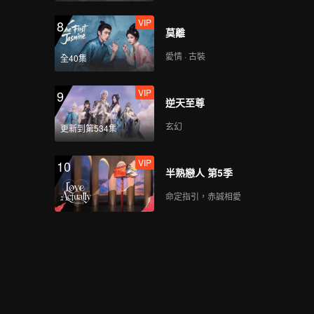
VIP
8
莫離
愛情 · 古裝
全40集
VIP
9
逆天至尊
玄幻
更新到第534集
VIP
10
半熟戀人 第5季
命定指引，赤誠相愛