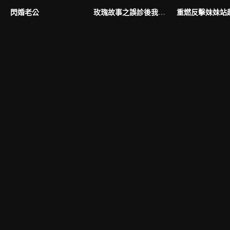
閃婚老公
玫瑰故事之誤診後我橫衝直撞
重燃反擊妹妹站