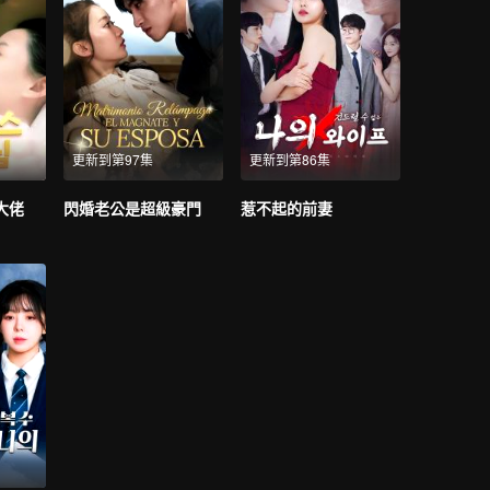
更新到第97集
更新到第86集
大佬
閃婚老公是超級豪門
惹不起的前妻