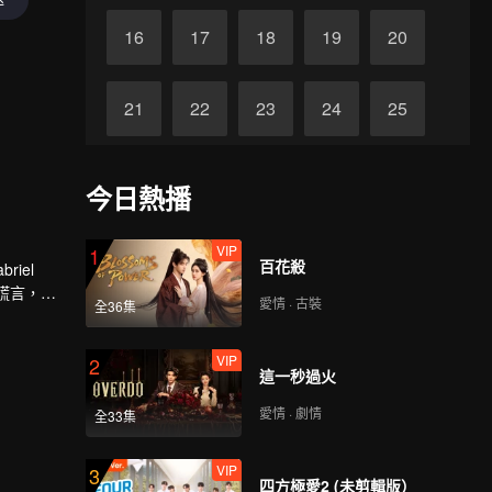
16
17
18
19
20
21
22
23
24
25
26
27
28
29
30
今日熱播
VIP
1
百花殺
iel
破謊言，認
愛情 · 古裝
全36集
VIP
2
這一秒過火
愛情 · 劇情
全33集
VIP
3
四方極愛2 (未剪輯版）