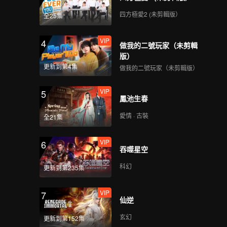
四方極愛2 (未剪輯版）
全25集
VIP
4
做我的二號玩家（未剪輯
版）
更新到第4集
做我的二號玩家（未剪輯版）
VIP
5
鳳池生春
愛情 · 古裝
全21集
VIP
6
吞噬星空
科幻
更新到第235集
VIP
7
仙逆
玄幻
更新到第152集