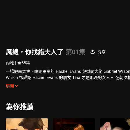
厲總，你找錯夫人了
第01集
分享
內地
|
全68集
一場假面舞會，讓剛畢業的 Rachel Evans 與財閥大佬 Gabriel 
Wilson 卻誤認 Rachel Evans 的朋友 Tina 才是那晚
出那個共度良宵的她，以及她腹中懷著的骨肉？
展開
為你推薦