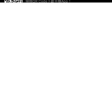
掃描QR Code下載手機App！
幫助與回饋
關
意見反饋
加
聯
電郵
ted.