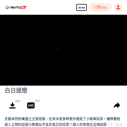
打開App
zh-tw
白日提燈
天賦卓然的萬靈之主賀思慕，在休沐覓食時意外遇見了小將軍段胥。攜帶著她
故人之物的這個小將軍似乎並非真正的段胥？兩人你來我往互相試探，賀思慕
全部