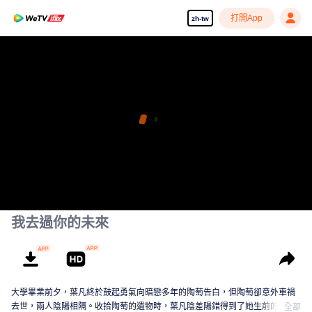
打開App
zh-tw
我去過你的未來
大學畢業前夕，葉凡終於鼓起勇氣向暗戀多年的陶萄告白，但陶萄卻意外車禍
去世，兩人陰陽相隔。收拾陶萄的遺物時，葉凡陰差陽錯得到了她生前的舊手
全部