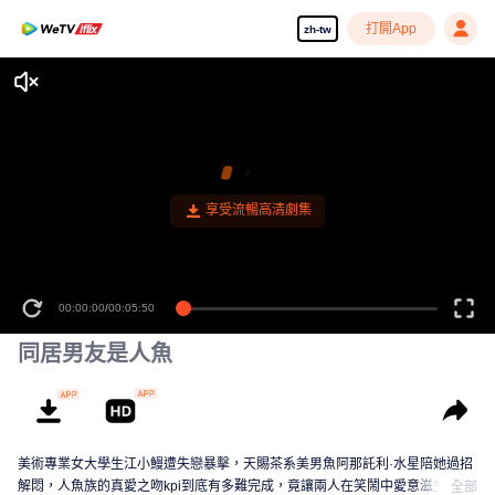
打開App
zh-tw
00:00:00
/
00:05:50
同居男友是人魚
美術專業女大學生江小鰻遭失戀暴擊，天賜茶系美男魚阿那託利·水星陪她過招
解悶，人魚族的真愛之吻kpi到底有多難完成，竟讓兩人在笑鬧中愛意滋生，溫
全部