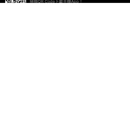
掃描QR Code下載手機App！
幫助與回饋
關
意見反饋
加
聯
電郵
ted.