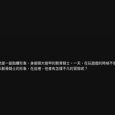
他是一副骷髏形象，身披碩大鎧甲的骸骨騎士。一天，在玩遊戲的時候不
以骸骨騎士的形象，在這裡，他會有怎樣不凡的冒險呢？
、血統高貴的公主尤莉安娜，雖然亞克的外表一看就不是什麼好人，但他