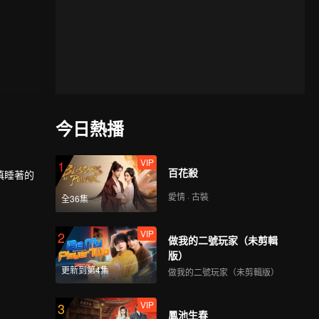
今日熱播
VIP
1
百花殺
慎睡著的
愛情 · 古裝
全36集
還是很快
VIP
2
做我的二號玩家（未剪輯
版）
更新到第4集
做我的二號玩家（未剪輯版）
VIP
3
鳳池生春