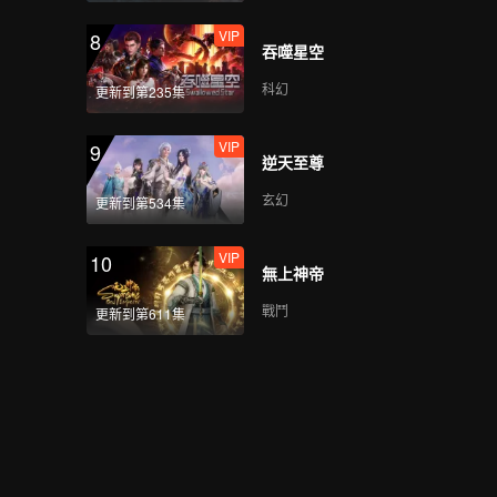
VIP
8
吞噬星空
科幻
更新到第235集
VIP
9
逆天至尊
玄幻
更新到第534集
VIP
10
無上神帝
戰鬥
更新到第611集