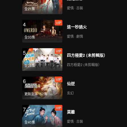
愛情 · 古裝
全21集
VIP
4
這一秒過火
愛情 · 劇情
全33集
VIP
5
四方極愛2 (未剪輯版）
四方極愛2 (未剪輯版）
全25集
VIP
6
仙逆
玄幻
更新到第152集
VIP
7
莫離
愛情 · 古裝
全40集