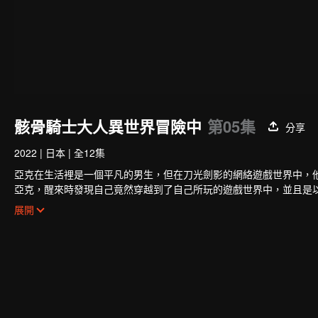
骸骨騎士大人異世界冒險中
第05集
分享
2022
|
日本
|
全12集
亞克在生活裡是一個平凡的男生，但在刀光劍影的網絡遊戲世界中，
亞克，醒來時發現自己竟然穿越到了自己所玩的遊戲世界中，並且是
個性率真的精靈族戰士艾莉安、沉著冷靜實力超群的獸人少女千代女
展開
憑藉著自己溫柔的個性，交到了很多的好朋友。