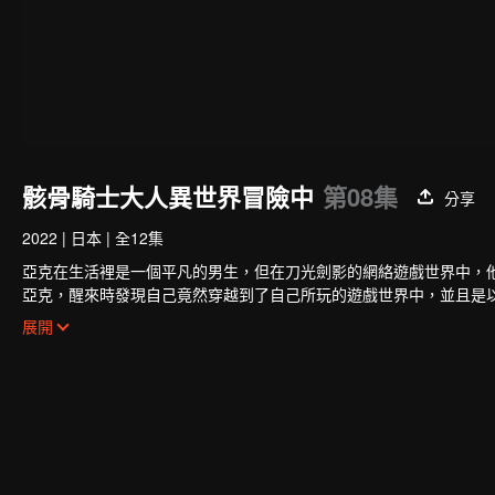
骸骨騎士大人異世界冒險中
第08集
分享
2022
|
日本
|
全12集
亞克在生活裡是一個平凡的男生，但在刀光劍影的網絡遊戲世界中，
亞克，醒來時發現自己竟然穿越到了自己所玩的遊戲世界中，並且是
個性率真的精靈族戰士艾莉安、沉著冷靜實力超群的獸人少女千代女
展開
憑藉著自己溫柔的個性，交到了很多的好朋友。