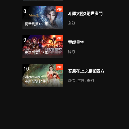
VIP
8
斗羅大陸2絕世唐門
玄幻
更新到第165集
VIP
9
吞噬星空
科幻
更新到第235集
VIP
10
吾凰在上之鳳御四方
愛情 · 古裝 · 奇幻
更新到第10集