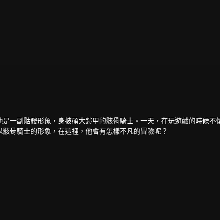
他是一副骷髏形象，身披碩大鎧甲的骸骨騎士。一天，在玩遊戲的時候不
以骸骨騎士的形象，在這裡，他會有怎樣不凡的冒險呢？
、血統高貴的公主尤莉安娜，雖然亞克的外表一看就不是什麼好人，但他