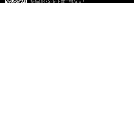
掃描QR Code下載手機App！
幫助與回饋
關
意見反饋
加
聯
電郵
ted.