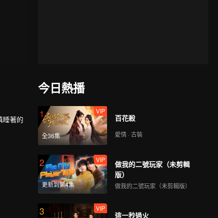
今日熱播
VIP
1
百花殺
慎睡著的
愛情 · 古裝
全36集
還是很快
VIP
2
做我的二號玩家（未剪輯
版）
更新到第4集
做我的二號玩家（未剪輯版）
VIP
3
這一秒過火