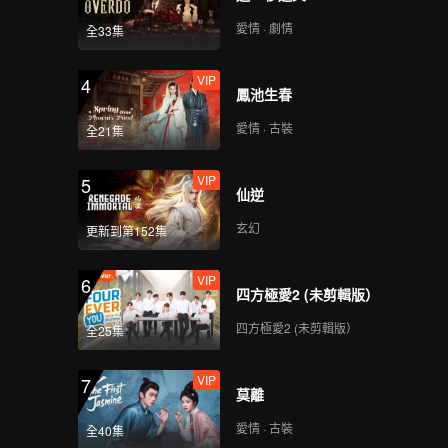
愛情 · 劇情
全33集
VIP
4
鳳池生春
愛情 · 古裝
全21集
VIP
5
仙逆
玄幻
更新到第152集
VIP
6
四方極愛2 (未剪輯版）
四方極愛2 (未剪輯版）
全25集
VIP
7
莫離
愛情 · 古裝
全40集