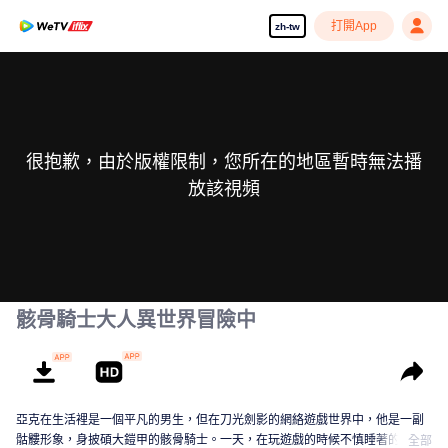
打開App
zh-tw
很抱歉，由於版權限制，您所在的地區暫時無法播
放該視頻
骸骨騎士大人異世界冒險中
亞克在生活裡是一個平凡的男生，但在刀光劍影的網絡遊戲世界中，他是一副
骷髏形象，身披碩大鎧甲的骸骨騎士。一天，在玩遊戲的時候不慎睡著的亞
全部