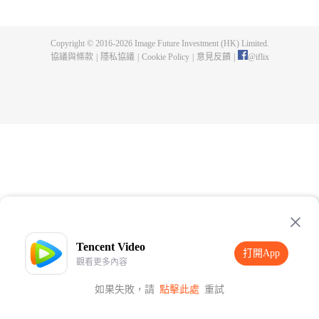
克，醒來時發現自己竟然穿越到了自己所玩的遊戲世界中，並且是以骸骨騎士
的形象，在這裡，他會有怎樣不凡的冒險呢？ 個性率真的精靈族戰士艾莉安、
沉著冷靜實力超群的獸人少女千代女、血統高貴的公主尤莉安娜，雖然亞克的
Copyright © 2016-
2026
Image Future Investment (HK) Limited.
外表一看就不是什麼好人，但他還是很快憑藉著自己溫柔的個性，交到了很多
協議與條款
|
隱私協議
|
Cookie Policy
|
意見反饋
|
@
iflix
的好朋友。
Tencent Video
打開App
觀看更多內容
如果失敗，請
點擊此處
重試
打開App