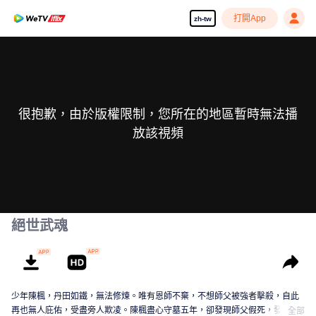
打開App
zh-tw
很抱歉，由於版權限制，您所在的地區暫時無法播
放該視頻
絕世武魂
少年陳楓，丹田如鐵，無法修煉。唯有恩師不棄，不想師父被強者擊殺，自此
再也無人庇佑，受盡旁人欺凌。陳楓盡心守墓五年，卻發現師父假死，發現師
全部