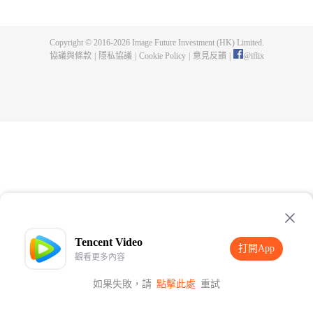
父遺留的至尊龍血，神秘古鼎。陳楓從此逆天崛起，踏上尋找師父，成為強者
的道路。
Copyright © 2016-
2026
Image Future Investment (HK) Limited.
協議與條款
|
隱私協議
|
Cookie Policy
|
意見反饋
|
@
iflix
Tencent Video
打開App
觀看更多內容
如果失敗，請
點擊此處
重試
打開App