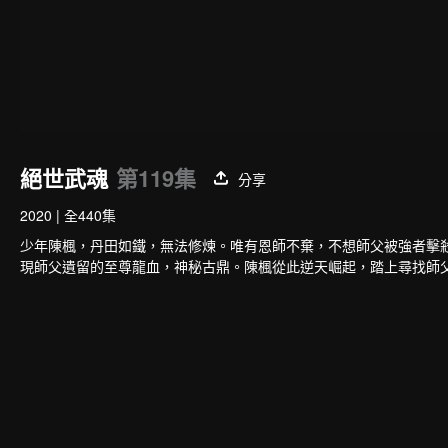
絕世武魂
第119集
分享
2020
|
全440集
少年陳楓，丹田如鐵，無法修煉。唯有恩師不棄，不想師父被強者擊
現師父遺留的至尊龍血，神秘古鼎。陳楓從此逆天崛起，踏上尋找師