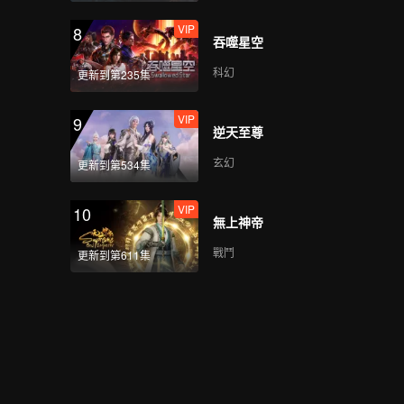
VIP
8
吞噬星空
科幻
更新到第235集
VIP
9
逆天至尊
玄幻
更新到第534集
VIP
10
無上神帝
戰鬥
更新到第611集