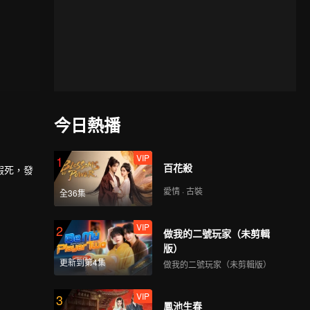
今日熱播
VIP
1
百花殺
假死，發
愛情 · 古裝
全36集
VIP
2
做我的二號玩家（未剪輯
版）
更新到第4集
做我的二號玩家（未剪輯版）
VIP
3
鳳池生春