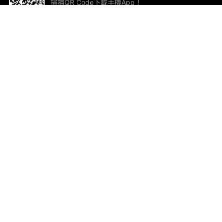
掃描QR Code下載手機App！
幫助與回饋
關
意見反饋
加
聯
電郵
ted.