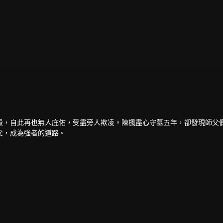
殺，自此再也無人庇佑，受盡旁人欺凌。陳楓盡心守墓五年，卻發現師父
父，成為強者的道路。