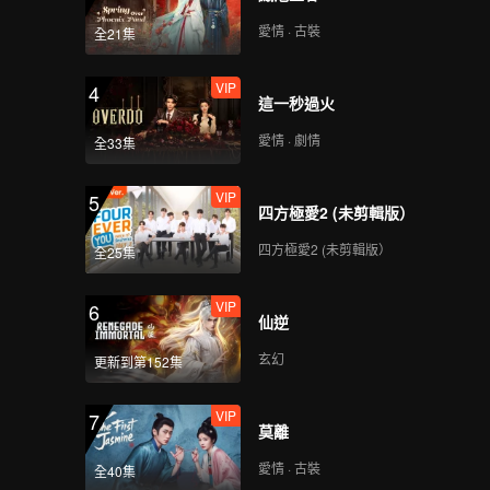
愛情 · 古裝
全21集
VIP
4
這一秒過火
愛情 · 劇情
全33集
VIP
5
四方極愛2 (未剪輯版）
四方極愛2 (未剪輯版）
全25集
VIP
6
仙逆
玄幻
更新到第152集
VIP
7
莫離
愛情 · 古裝
全40集