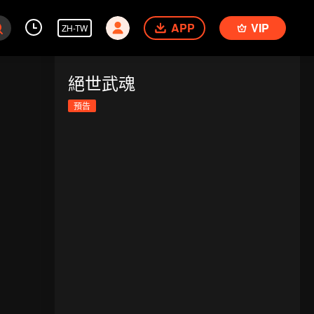
APP
VIP
ZH-TW
絕世武魂
預告