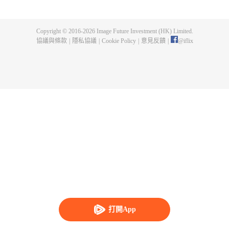
父遺留的至尊龍血，神秘古鼎。陳楓從此逆天崛起，踏上尋找師父，成為強者
的道路。
Copyright © 2016-
2026
Image Future Investment (HK) Limited.
協議與條款
|
隱私協議
|
Cookie Policy
|
意見反饋
|
@
iflix
打開App