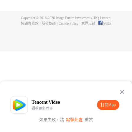
父遺留的至尊龍血，神秘古鼎。陳楓從此逆天崛起，踏上尋找師父，成為強者
的道路。
Copyright © 2016-
2026
Image Future Investment (HK) Limited.
協議與條款
|
隱私協議
|
Cookie Policy
|
意見反饋
|
@
iflix
Tencent Video
打開App
觀看更多內容
如果失敗，請
點擊此處
重試
打開App