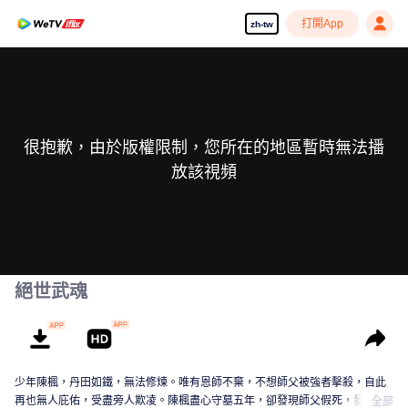
打開App
zh-tw
很抱歉，由於版權限制，您所在的地區暫時無法播
放該視頻
絕世武魂
少年陳楓，丹田如鐵，無法修煉。唯有恩師不棄，不想師父被強者擊殺，自此
再也無人庇佑，受盡旁人欺凌。陳楓盡心守墓五年，卻發現師父假死，發現師
全部