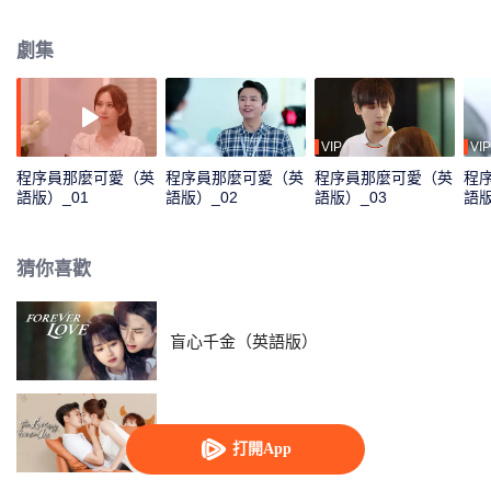
想到姜逸城的創業公司竟然不招女生。為了近距離拿下大神，陸漓不惜「女扮
男裝」入職姜逸城公司，開始與傲嬌總裁姜逸城鬥智鬥勇。一次次的打擊和身
劇集
份懷疑讓陸漓在公司舉步維艱，為了自己的暗戀事業和人生目標，陸漓拼盡一
切抓住機會，終於和姜逸城達成一年的契約夫婦。兩人在同居中展開甜蜜互
動，姜逸城對陸漓漸漸動心而不自知。
VIP
VIP
程序員那麼可愛（英
程序員那麼可愛（英
程序員那麼可愛（英
程
語版）_01
語版）_02
語版）_03
語版
猜你喜歡
盲心千金（英語版）
你給我的喜歡 (英語版）
打開App