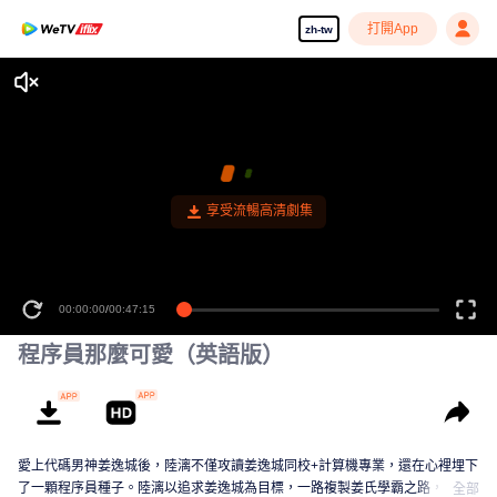
打開App
zh-tw
享受流暢高清劇集
00:00:00
/
00:47:15
程序員那麼可愛（英語版）
愛上代碼男神姜逸城後，陸漓不僅攻讀姜逸城同校+計算機專業，還在心裡埋下
了一顆程序員種子。陸漓以追求姜逸城為目標，一路複製姜氏學霸之路，卻沒
全部