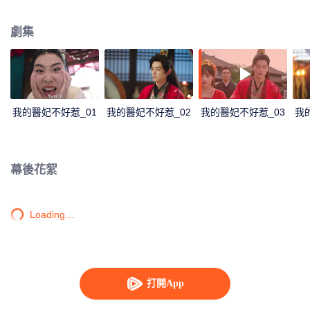
一個護衛百姓，從互相嫌棄到逐漸欣賞，再到攜手共進，彼此相愛與救贖的故
事。
劇集
我的醫妃不好惹_01
我的醫妃不好惹_02
我的醫妃不好惹_03
我
幕後花絮
Loading…
打開App