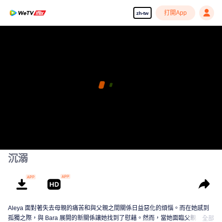
打開App
zh-tw
沉溺
Aleya 面對著失去母親的痛苦和與父親之間關係日益惡化的煩惱。而在她感到
孤獨之際，與 Bara 展開的新關係讓她找到了慰藉。然而，當她面臨父親和朋友
全部