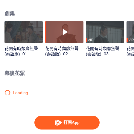
色、氣質又冷若冰山的懷恩姑娘，正陷入一場殺身之禍，小寶哪能放過英雄救
美的機會！可這一出手，非但沒能如願迎娶美人做他的少夫人，反倒讓自己失
劇集
了身！這位“美人”不僅性別成謎，甚至連身世也和金家有著剪不斷的關係……當
小寶和懷恩認清彼此，還能否有勇氣再續良緣？
VIP
VIP
花開有時頹靡無聲
花開有時頹靡無聲
花開有時頹靡無聲
花
(泰語版)_01
(泰語版)_02
(泰語版)_03
(泰
幕後花絮
Loading…
打開App