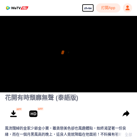
打開App
zh-tw
花開有時頹靡無聲 (泰語版)
風流闊綽的金家少爺金小寶，雖貪戀美色卻也風趣體貼，始終渴望著一份良
緣，而在一個月黑風高的晚上，這良人竟就降臨在他面前！不料擁有著絕世美
全部