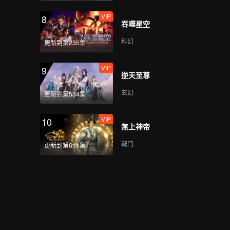
VIP
8
吞噬星空
科幻
更新到第235集
VIP
9
逆天至尊
玄幻
更新到第534集
VIP
10
無上神帝
戰鬥
更新到第611集