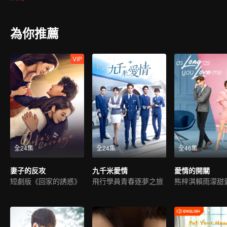
軒相遇，好感係數一路降到最低，天生冤家說的就是這倆，可也歡喜
終成功出道，進入五光十色的娛樂圈，從無人所知的新人，到憑藉自
過的機遇，無論是冤家星娛傳媒CEO段承軒，還是冷言少語的國際
為你推薦
事，或成爲對手，或成爲朋友，她經歷着這個鎂光燈下閃耀亮眼的娛
路。
VIP
全24集
全24集
全46集
妻子的反攻
九千米愛情
愛情的開關
短劇版《回家的誘惑》
飛行學員青春逐夢之旅