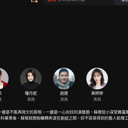
希
種丹妮
趙健
黃婷婷
員
演員
演員
演員
一邊是不能再拖欠的房租，一邊是一心向往的演藝圈。蘇橙從小深受舞臺
本科畢業後，蘇橙就開始輾轉奔波在劇組之間，好不容易得到的藝人助理
一切從頭開始。還好得來了選秀機遇，不至於悽慘至極。然而，又和霸道