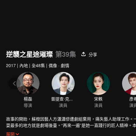
逆襲之星途璀璨
第39集
分享
2017
|
內地
|
全48集
|
偶像 · 劇情
楊磊
普提查·克瑟辛
宋軼
彥
導演
演員
演員
演
故事的開始，蘇橙因藝人方瀟瀟慘遭劇組棄用，痛失藝人助理工作。
耍最多的地方就是劇場後臺。“再來一遍”是她一直踐行的匠人精神。
有一次次的替身戲機會，蘇橙高興萬分，卻被段承軒的作弄而打消。
展開