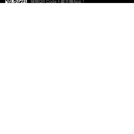
掃描QR Code下載手機App！
幫助與回饋
關
意見反饋
加
聯
電郵
ted.