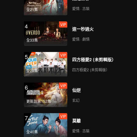
選秀並最
多擦肩而
愛情 · 古裝
全21集
攜手共
璀璨之
VIP
4
這一秒過火
愛情 · 劇情
全33集
VIP
5
四方極愛2 (未剪輯版）
四方極愛2 (未剪輯版）
全25集
VIP
6
仙逆
玄幻
更新到第152集
VIP
7
莫離
愛情 · 古裝
全40集