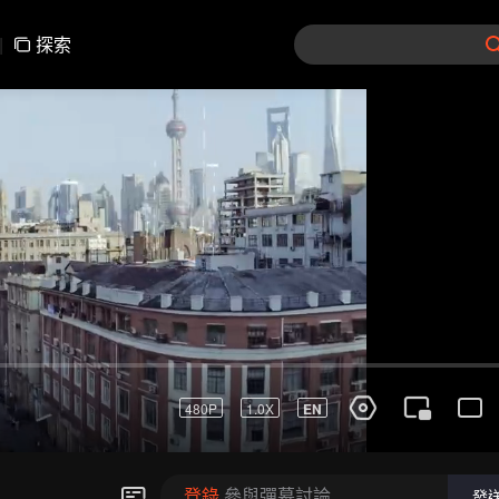
|
探索
480P
1.0X
EN
登錄
參與彈幕討論
發