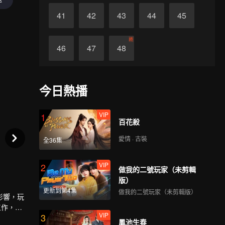
41
42
43
44
45
終
46
47
48
今日熱播
VIP
1
百花殺
愛情 · 古裝
全36集
VIP
2
做我的二號玩家（未剪輯
版）
更新到第4集
做我的二號玩家（未剪輯版）
影響，玩
工作，還
VIP
3
總裁段承
鳳池生春