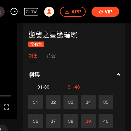
APP
VIP
ZH-TW
逆襲之星途璀璨
全48集
劇集
花絮
劇集
01-30
31-48
31
32
33
34
35
36
37
38
39
40
送