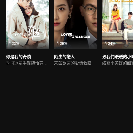
全23集
全29集
全24集
你是我的奇蹟
陌生的戀人
季肖冰牽手龔婉怡尋愛緝凶
宋茜歐豪的愛情救贖
續寫小美好的甜