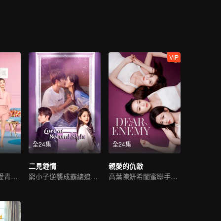
着。當時兩人都不自知，只覺對方可惡。從蘇橙做藝人助理起步，到參加
身的天賦和努力逐步累積人氣，成爲新秀小花旦。過程中蘇橙也遇到過許
知名造型師葉琛，亦或者超級偶像人氣男明星言楚非，蘇橙與他們或相遇或
樂圈的一切。最終，蘇橙靠着一步步的努力，實現從助理到最佳女主角的
VIP
全24集
全24集
二見鍾情
親愛的仇敵
熊梓淇賴雨濛甜愛青梅竹馬
窮小子逆襲成霸總追初戀
高葉陳妍希閨蜜聯手復仇