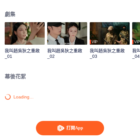
兩人一起戰勝了多個危險的對手，並找回記憶開始了新的人生。
劇集
VIP
VIP
我叫趙吳狄之重啟
我叫趙吳狄之重啟
我叫趙吳狄之重啟
我
_01
_02
_03
_04
幕後花絮
Loading…
打開App