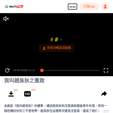
打開App
zh-tw
享受流暢高清劇集
00:00:00
/
00:12:11
我叫趙吳狄之重啟
本劇是《我叫趙吳狄》的續集，講述趙吳狄和沈星語結婚後意外失憶，來到一
個危機四伏的三不管地帶。趙吳狄在這裡再次遇見沈星語，還成了她的保鏢，
全部