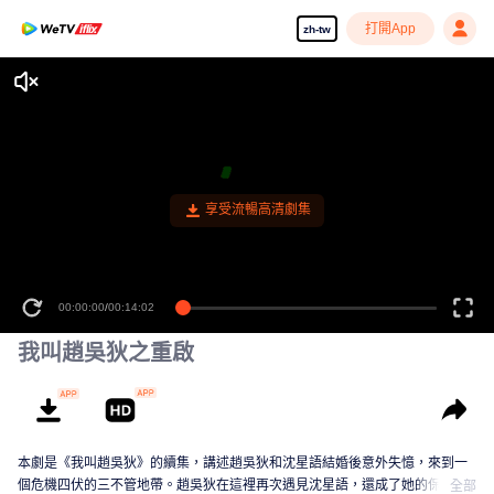
打開App
zh-tw
享受流暢高清劇集
00:00:00
/
00:14:02
我叫趙吳狄之重啟
本劇是《我叫趙吳狄》的續集，講述趙吳狄和沈星語結婚後意外失憶，來到一
個危機四伏的三不管地帶。趙吳狄在這裡再次遇見沈星語，還成了她的保鏢，
全部