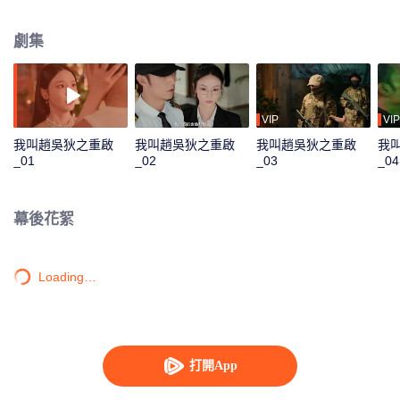
兩人一起戰勝了多個危險的對手，並找回記憶開始了新的人生。
劇集
VIP
VIP
我叫趙吳狄之重啟
我叫趙吳狄之重啟
我叫趙吳狄之重啟
我
_01
_02
_03
_04
幕後花絮
Loading…
打開App