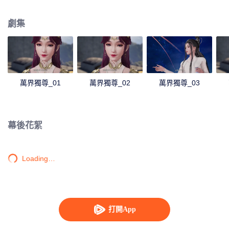
發了林楓體內的鳳凰血脈，使其成為葬神之地的主人。 失去了劍武魂後，林楓
受到了林氏家族中人的排擠和針對。幸虧在此期間，有妹妹林香兒和爺爺林鎮
劇集
南的陪伴、以及從葬神之地中得到的新力量的幫助，林楓才能重拾信心，不至
於一蹶不振，後來成功吸收了葬神之地中的神魔天尊強者們的力量，林楓的劍
武魂因此以修復，且逐漸提升到了更高層次。 通過外出歷練，林楓跨越了一個
又一個的艱難險阻，一步一步地茁壯成長為受世人敬仰的強者，最終登上了武
道之巔。
萬界獨尊_01
萬界獨尊_02
萬界獨尊_03
幕後花絮
Loading…
打開App