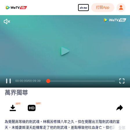
打開App
zh-tw
享受流暢高清劇集
00:00:00
/
00:09:39
萬界獨尊
為覺醒高等級的劍武魂，林楓苦修煉八年之久，但在覺醒出王階劍武魂的當
天，未婚妻姬漫夭趁機奪走了他的劍武魂，差點導致他吐血身亡，但也因此激
全部