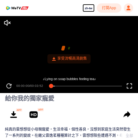
打開App
zh-tw
享受流暢高清劇集
♪Lying on soap bubbles feeling tea♪
00:00:00
/
00:03:52
給你我的獨家寵愛
純真的雲想想從小母親寵愛，生活幸福，個性善良，沒想到家庭生活突然發生
了一系列的變故。在繼父雲逸茗種種算計之下，雲想想險些遭遇不測，母親葉
全部