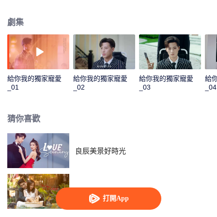
卿也危在旦夕。為了保護母親，雲想想從逆境中奮起，在傅司寒的幫助下，與
雲逸茗鬥智鬥勇，數次挫敗雲逸茗的陰謀，雲想想自己也在磨難中成長起來，
劇集
從一個不諳世事的少女變成敢做敢當的新女性，並與傅司寒收穫了甜蜜的愛
情。
給你我的獨家寵愛
給你我的獨家寵愛
給你我的獨家寵愛
給
_01
_02
_03
_04
猜你喜歡
良辰美景好時光
以愛為契
打開App