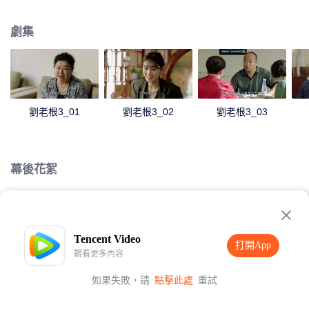
工作，劉老根也藉此機會再會山莊突然發現山莊經營情況已大不如前，更可氣
的是兒子大奎串通孫女珊珊及韓式親餐飲部長等中層幹部一起矇騙自己也隱瞞
劇集
山莊的真實情況，劉老根決定重返山莊，再次主持大局，將山莊重整旗鼓，也
從此發生了一系列啼笑皆非的故事......
劉老根3_01
劉老根3_02
劉老根3_03
幕後花絮
Loading…
Tencent Video
打開App
觀看更多內容
如果失敗，請
點擊此處
重試
打開App