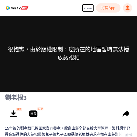
打開App
zh-tw
很抱歉，由於版權限制，您所在的地區暫時無法播
放該視頻
劉老根3
15年後的劉老根已經回家安心養老，龍泉山莊全部交給大奎管理，沒料想早已
搬進城裡住的大辣椒帶著兒子藥丸子回鄉探望老根並央求老根在山莊幫其找份
全部