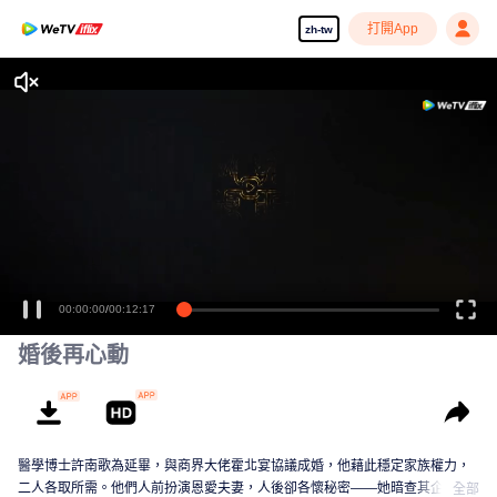
打開App
zh-tw
00:00:00
/
00:12:17
婚後再心動
醫學博士許南歌為延畢，與商界大佬霍北宴協議成婚，他藉此穩定家族權力，
二人各取所需。他們人前扮演恩愛夫妻，人後卻各懷秘密——她暗查其企業，
全部