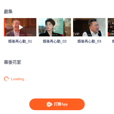
他懸賞追她身份。這場始於算計的婚姻，能否戲假情真？
劇集
VIP
VIP
婚後再心動_01
婚後再心動_02
婚後再心動_03
幕後花絮
Loading…
打開App