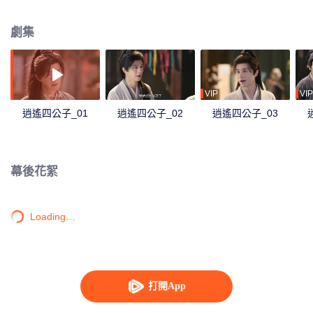
襲打臉，於權謀戰場中嶄露鋒芒，終成名震大玄的少年傳奇。
劇集
VIP
VIP
逍遙四公子_01
逍遙四公子_02
逍遙四公子_03
幕後花絮
Loading…
打開App