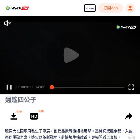
打開App
zh-tw
00:00:00
/
00:14:08
逍遙四公子
魂穿大玄國寧府私生子寧宸，他受盡欺辱後絕地反擊。憑詩詞驚豔京都，入監
察司屢破奇案，造火器革新戰局，赴邊境生擒敵首，更揭開殺母真相。一路逆
全部