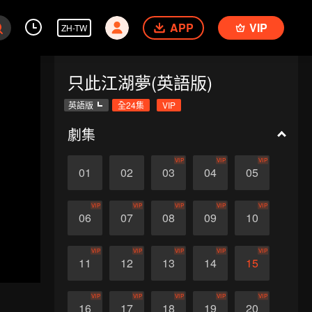
APP
VIP
ZH-TW
只此江湖夢(英語版)
英語版
全24集
VIP
劇集
VIP
VIP
VIP
01
02
03
04
05
VIP
VIP
VIP
VIP
VIP
06
07
08
09
10
VIP
VIP
VIP
VIP
VIP
11
12
13
14
15
VIP
VIP
VIP
VIP
VIP
16
17
18
19
20