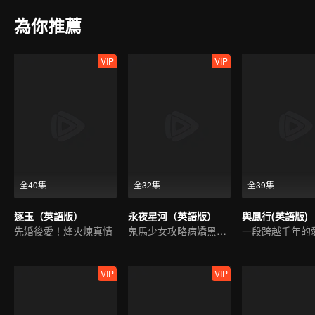
為你推薦
VIP
VIP
全40集
全32集
全39集
逐玉（英語版）
永夜星河（英語版）
與鳳行(英語版)
先婚後愛！烽火煉真情
鬼馬少女攻略病嬌黑蓮花
VIP
VIP