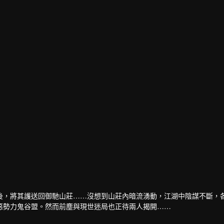
加奈
演員
後，將其護送回御馳山莊……沒想到山莊內暗流湧動，江湖中陰謀不斷，
惡勢力鬼谷盟。然而前塵與現世迷局也正待兩人揭開……