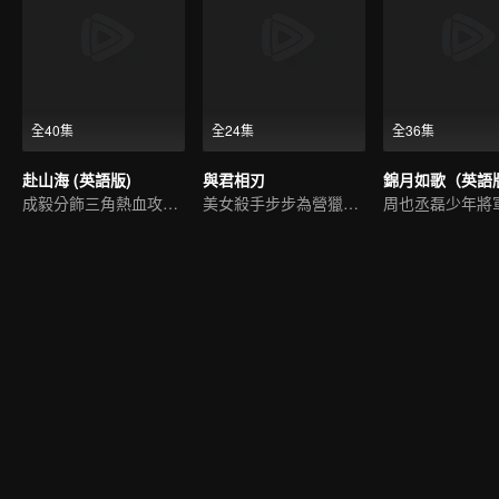
全40集
全24集
全36集
赴山海 (英語版)
與君相刃
錦月如歌（英語
成毅分飾三角熱血攻略江湖
美女殺手步步為營獵愛皇子