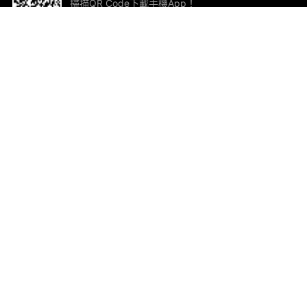
掃描QR Code下載手機App！
幫助與回饋
關
意見反饋
加
聯
電郵
ted.