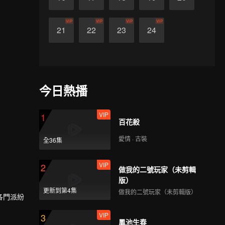
VIP
VIP
VIP
VIP
21
22
23
24
今日熱播
VIP
1
百花殺
愛情 · 古裝
全36集
VIP
2
做我的二號玩家（未剪輯
版）
更新到第4集
做我的二號玩家（未剪輯版）
各門派紛
VIP
3
鳳池生春