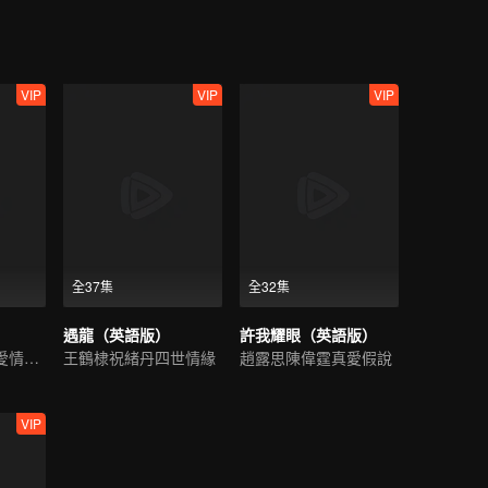
VIP
VIP
VIP
全37集
全32集
遇龍（英語版）
許我耀眼（英語版）
一段跨越千年的愛情故事
王鶴棣祝緒丹四世情緣
趙露思陳偉霆真愛假說
VIP