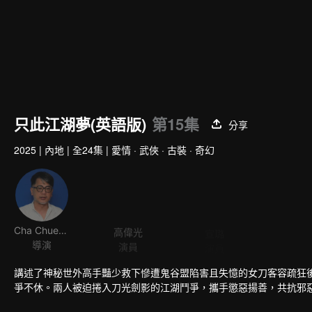
只此江湖夢(英語版)
第15集
分享
2025
|
內地
|
全24集
|
愛情 · 武俠 · 古裝 · 奇幻
Cha Chuen Yee
高偉光
宣璐
任豪
導演
演員
演員
演員
講述了神秘世外高手豔少救下慘遭鬼谷盟陷害且失憶的女刀客容疏狂
爭不休。兩人被迫捲入刀光劍影的江湖鬥爭，攜手懲惡揚善，共抗邪