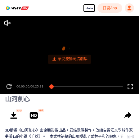
打開App
zh-tw
享受流暢高清劇集
00:00:00
/
00:25:33
山河劍心
3D動畫《山河劍心》由企鵝影視出品，幻維數碼製作，改編自晉江文學城作家
夢溪石的小說《千秋》。一本武林祕籍的出現攪亂了武林平和的假象，看主人
全部