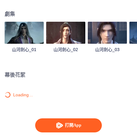
公是否能看破全局修得劍心。
劇集
山河劍心_01
山河劍心_02
山河劍心_03
幕後花絮
Loading…
打開App