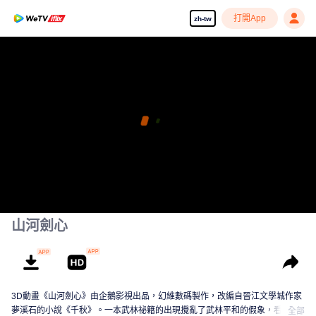
打開App
zh-tw
山河劍心
3D動畫《山河劍心》由企鵝影視出品，幻維數碼製作，改編自晉江文學城作家
夢溪石的小說《千秋》。一本武林祕籍的出現攪亂了武林平和的假象，看主人
全部