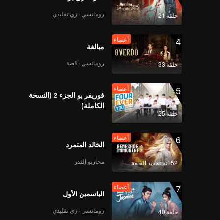
رومانسي · زي تقليدي
حلقة 21
4
أعضاء
مبالغة
رومانسي · قصة
حلقة 33
5
أعضاء
فوريفر يو الجزء 2 (النسخة
الكاملة)
حلقة 25
6
أعضاء
الخالد المتمرد
محاربو القدر
152تم تجديد الحلقة
7
أعضاء
الياسمين الأول
رومانسي · زي تقليدي
حلقة 40