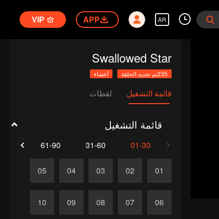
VIP
APP
AR
Swallowed Star
235تم تجديد الحلقة
أعضاء
قائمة التشغيل
لقطات
قائمة التشغيل
1-120
61-90
31-60
01-30
05
04
03
02
01
10
09
08
07
06