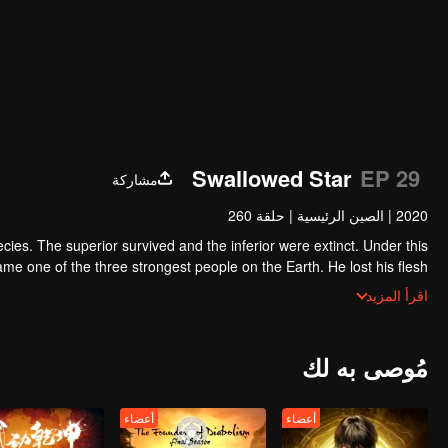
Swallowed Star
EP 29
مشاركة
2020
|
الصين الرئيسية
|
حلقة 260
ecies. The superior survived and the inferior were extinct. Under this
e one of the three strongest people on the Earth. He lost his flesh
h of the monster. In the flesh, he developed a human body. Later, he
اقرأ المزيد
stepped out of the Earth and headed to the universe.
مُوصى به لك
أعضاء
أعضاء