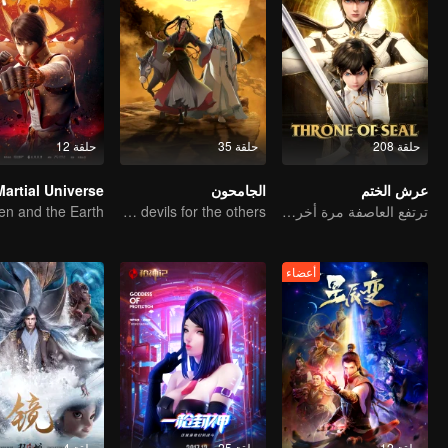
حلقة 208
حلقة 35
حلقة 12
عرش الختم
الجامحون
Martial Universe
ترتفع العاصفة مرة أخرى مع حلول العرش
The youth from clan of cultivators killed the devils for the others
أعضاء
حلقة 12
حلقة 25
حلقة 4