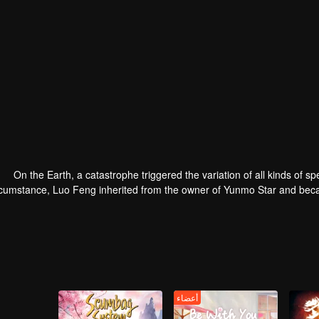
On the Earth, a catastrophe triggered the variation of all kinds of sp
rcumstance, Luo Feng inherited from the owner of Yunmo Star and becam
ing the fight against giant swallowed monster but then he took the fles
أعضاء