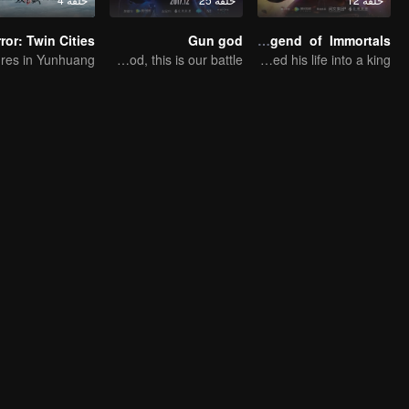
Gun god
Legend of Immortals
A shot to seal God, this is our battle!
The boy changed his life into a king