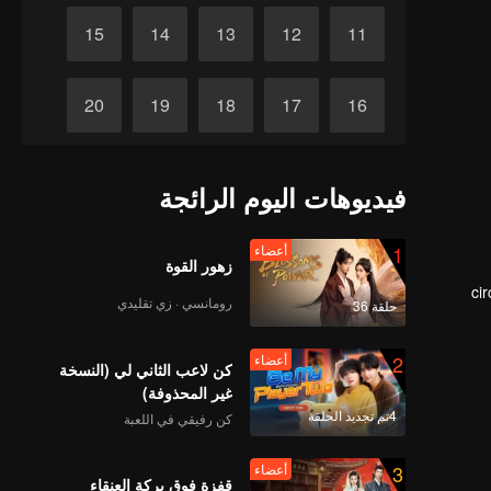
15
14
13
12
11
20
19
18
17
16
25
24
23
22
21
فيديوهات اليوم الرائجة
30
29
28
27
26
1
أعضاء
زهور القوة
ci
رومانسي · زي تقليدي
حلقة 36
dur
2
أعضاء
كن لاعب الثاني لي (النسخة
غير المحذوفة)
4تم تجديد الحلقة
كن رفيقي في اللعبة
3
أعضاء
قفزة فوق بركة العنقاء