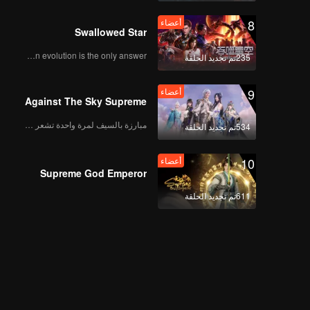
8
أعضاء
Swallowed Star
Human evolution is the only answer.
235تم تجديد الحلقة
9
أعضاء
Against The Sky Supreme
مبارزة بالسيف لمرة واحدة تشعر بالحرية
534تم تجديد الحلقة
10
أعضاء
Supreme God Emperor
611تم تجديد الحلقة