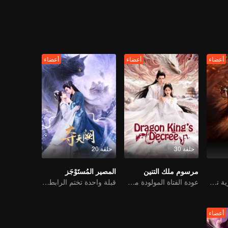
أعضاء
أعضاء
أعضاء
حلقة 30
حلقة 20
مرسوم ملك التنين
المصير المُستَوْجَز
الفتاة اليتيمة البشرية تقدم نفسها للتواصل مع الوحش الإلهي
عودة الفتاة المولودة من محظية والمُستهزأ بها
قبلة واحدة تختم الرابطة، حب يدوم ألف عام
أعضاء