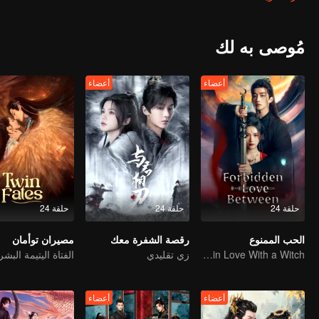
مُوصى به لك
أعضاء
أعضاء
حلقة 24
حلقة 24
حلقة 24
الحب الممنوع
رقصة الشفرة معك
مصيران توأمان
An Immortal Falls in Love With a Witch
زي تقليدي
أعضاء
أعضاء