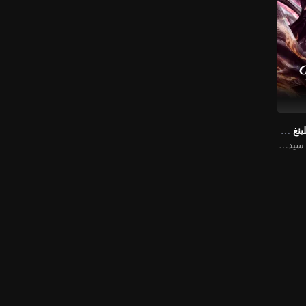
قصة حب في فينغلينغ فيري
قصة حب متمردة! سيد الشياطين يلاحق زوجته الجنية الصغيرة