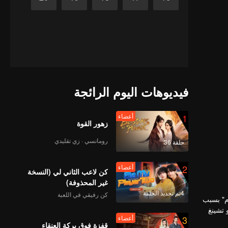
فيديوهات اليوم الرائجة
1
أعضاء
زهور القوة
رومانسي · زي تقليدي
حلقة 36
2
أعضاء
كن لاعب الثاني لي (النسخة
غير المحذوفة)
4تم تجديد الحلقة
كن رفيقي في اللعبة
أم" بسبب
 تشينغ
3
أعضاء
قفزة فوق بركة العنقاء