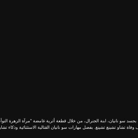
بجسد سو نانيان، ابنة الجنرال، من خلال قطعة أثرية غامضة "مرآة الزهرة التو
اة تشاو تشينغ تشينغ. بفضل مهارات سو نانيان القتالية الاستثنائية وذكاء تشاو
في البلاط الإمبراطوري.