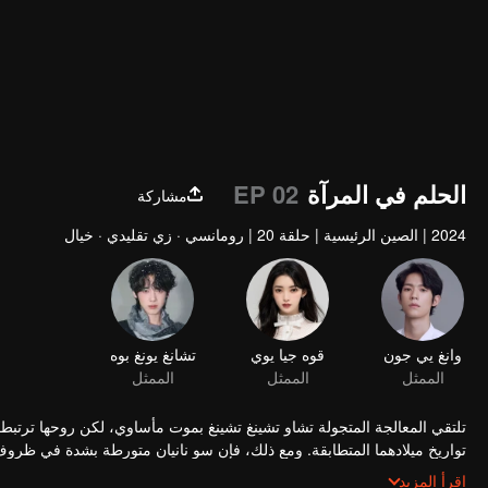
الحلم في المرآة
EP 02
مشاركة
2024
|
الصين الرئيسية
|
حلقة 20
|
رومانسي · زي تقليدي · خيال
وانغ يي جون
قوه جيا يوي
تشانغ يونغ بوه
الممثل
الممثل
الممثل
تلتقي المعالجة المتجولة تشاو تشينغ تشينغ بموت مأساوي، لكن روحها ترتبط 
تواريخ ميلادهما المتطابقة. ومع ذلك، فإن سو نانيان متورطة بشدة في ظروف وف
تشينغ الحاد، تشرع المرأتان، اللتان تتقاسمان جسدًا واحدًا، في رحلة انتقام 
اقرأ المزيد