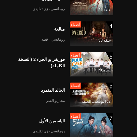
رومانسي · زي تقليدي
حلقة 21
4
أعضاء
مبالغة
رومانسي · قصة
حلقة 33
5
أعضاء
فوريفر يو الجزء 2 (النسخة
الكاملة)
حلقة 25
6
أعضاء
الخالد المتمرد
محاربو القدر
152تم تجديد الحلقة
7
أعضاء
الياسمين الأول
رومانسي · زي تقليدي
حلقة 40