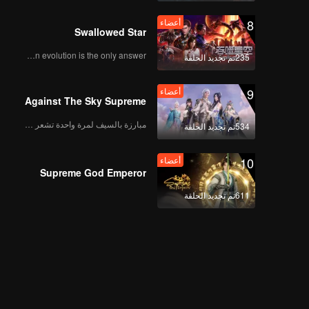
8
أعضاء
Swallowed Star
Human evolution is the only answer.
235تم تجديد الحلقة
9
أعضاء
Against The Sky Supreme
مبارزة بالسيف لمرة واحدة تشعر بالحرية
534تم تجديد الحلقة
10
أعضاء
Supreme God Emperor
611تم تجديد الحلقة