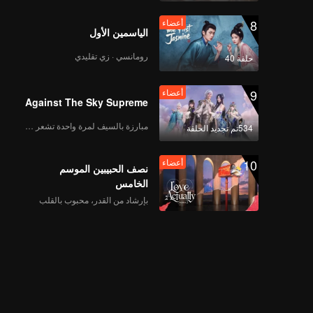
8
أعضاء
الياسمين الأول
رومانسي · زي تقليدي
حلقة 40
9
أعضاء
Against The Sky Supreme
مبارزة بالسيف لمرة واحدة تشعر بالحرية
534تم تجديد الحلقة
10
أعضاء
نصف الحبيبين الموسم
الخامس
بإرشاد من القدر، محبوب بالقلب