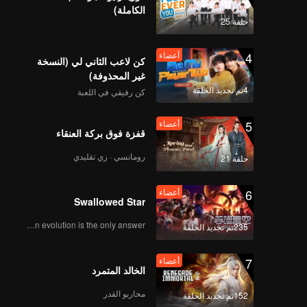
الكاملة)
حلقة 25
4
أعضاء
كن لاعب الثاني لي (النسخة
غير المحذوفة)
4تم تجديد الحلقة
كن رفيقي في اللعبة
5
أعضاء
قفزة فوق بركة العنقاء
رومانسي · زي تقليدي
حلقة 21
6
أعضاء
Swallowed Star
Human evolution is the only answer.
235تم تجديد الحلقة
7
أعضاء
الخالد المتمرد
محاربو القدر
152تم تجديد الحلقة