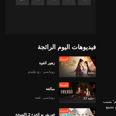
فيديوهات اليوم الرائجة
1
أعضاء
زهور القوة
رومانسي · زي تقليدي
حلقة 36
2
أعضاء
مبالغة
رومانسي · قصة
حلقة 33
أم" بسبب
 تشينغ
3
أعضاء
فوريفر يو الجزء 2 (النسخة