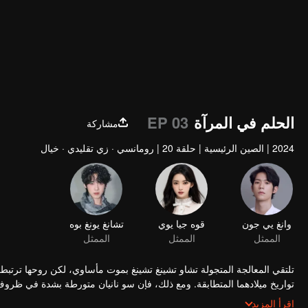
الحلم في المرآة
EP 03
مشاركة
2024
|
الصين الرئيسية
|
حلقة 20
|
رومانسي · زي تقليدي · خيال
وانغ يي جون
قوه جيا يوي
تشانغ يونغ بوه
الممثل
الممثل
الممثل
تلتقي المعالجة المتجولة تشاو تشينغ تشينغ بموت مأساوي، لكن روحها ترتبط 
تواريخ ميلادهما المتطابقة. ومع ذلك، فإن سو نانيان متورطة بشدة في ظروف وف
تشينغ الحاد، تشرع المرأتان، اللتان تتقاسمان جسدًا واحدًا، في رحلة انتقام 
اقرأ المزيد