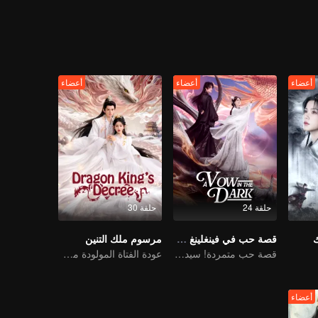
أعضاء
أعضاء
أعضاء
حلقة 24
حلقة 30
قصة حب في فينغلينغ فيري
مرسوم ملك التنين
قصة حب متمردة! سيد الشياطين يلاحق زوجته الجنية الصغيرة
عودة الفتاة المولودة من محظية والمُستهزأ بها
أعضاء