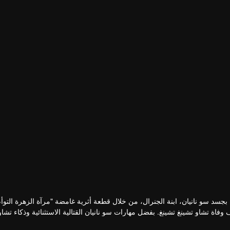
بجسد سو نانيان، ابنة الجنرال، من خلال قطعة أثرية غامضة "مرآة الزهرة التو
اة تشاو تشينغ تشينغ. بفضل مهارات سو نانيان القتالية الاستثنائية وذكاء تشاو
في البلاط الإمبراطوري.