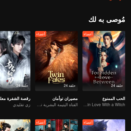
مُوصى به لك
أعضاء
أعضاء
حلقة 24
حلقة 24
حلقة 24
الحب الممنوع
مصيران توأمان
رقصة الشفرة معك
An Immortal Falls in Love With a Witch
الفتاة اليتيمة البشرية تقدم نفسها للتواصل مع الوحش الإلهي
زي تقليدي
أعضاء
أعضاء