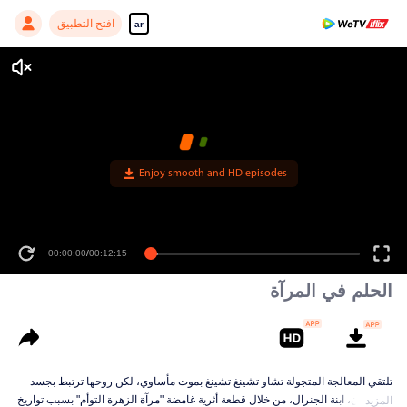
افتح التطبيق
ar
Enjoy smooth and HD episodes
00:00:00
/
00:12:15
الحلم في المرآة
تلتقي المعالجة المتجولة تشاو تشينغ تشينغ بموت مأساوي، لكن روحها ترتبط بجسد
سو نانيان، ابنة الجنرال، من خلال قطعة أثرية غامضة "مرآة الزهرة التوأم" بسبب تواريخ
المزيد