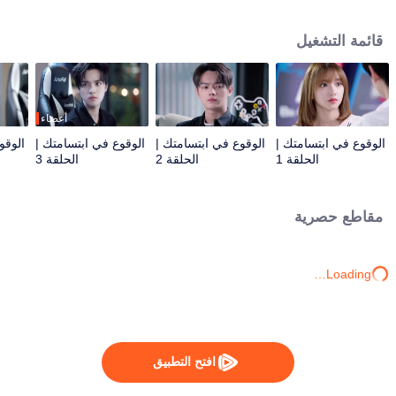
الإلكترونية أيضا. في وقت لاحق، لم تثبت نفسها بقوتها الحقيقية فحسب، بل طورت
أيضًا علاقة مع الرئيس لو سي تشنغ. أخيرا في نهائيات OPL الوطنية، قادت تونغ ياو ولو
قائمة التشغيل
سي تشنغ معا ZGDX للفوز بكأس البطولة.
أعضاء
الوقوع في ابتسامتك |
الوقوع في ابتسامتك |
الوقوع في ابتسامتك |
الوقو
الحلقة 1
الحلقة 2
الحلقة 3
مقاطع حصرية
Loading…
افتح التطبيق