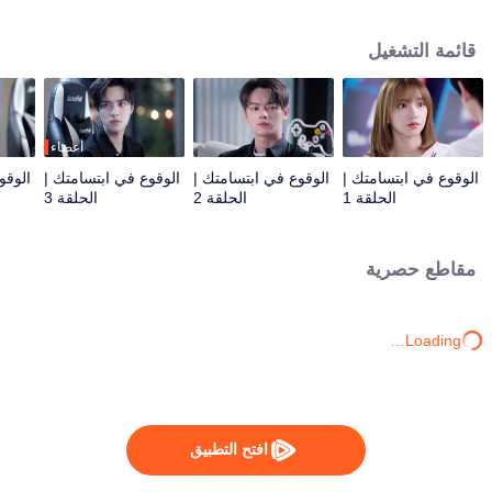
الإلكترونية أيضا. في وقت لاحق، لم تثبت نفسها بقوتها الحقيقية فحسب، بل طورت
أيضًا علاقة مع الرئيس لو سي تشنغ. أخيرا في نهائيات OPL الوطنية، قادت تونغ ياو ولو
قائمة التشغيل
سي تشنغ معا ZGDX للفوز بكأس البطولة.
أعضاء
الوقوع في ابتسامتك |
الوقوع في ابتسامتك |
الوقوع في ابتسامتك |
الوقو
الحلقة 1
الحلقة 2
الحلقة 3
مقاطع حصرية
Loading…
افتح التطبيق