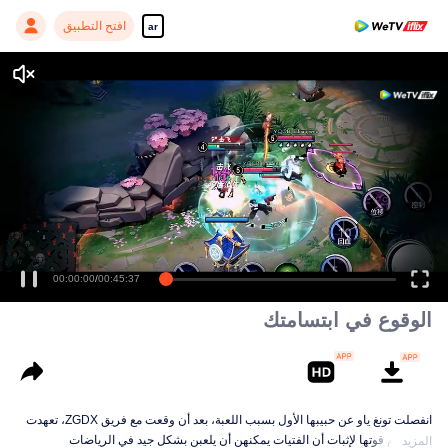
افتح التطبيق
ar
00:00:00
/
00:45:37
الوقوع في ابتسامتك
انفصلت تونغ ياو عن حبيبها الأول بسبب اللعبة، بعد أن وقعت مع فريق ZGDX، تعهدت
باستخدام قوتها لإثبات أن الفتيات يمكنهن أن يلعبن بشكل جيد في الرياضات
المزيد