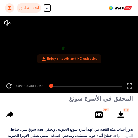
افتح التطبيق
ar
Enjoy smooth and HD episodes
00:00:00
/
00:12:52
المحقق في الأسرة سونغ
تدور أحداث هذه القصة في عهد أسرة سونغ الجنوبية، وتحكي قصة سونغ سي، ضابط
قضائي، يواجه خطرًا أثناء جولة تفتيشية. وبمحض الصدفة، يلتقي بفناني الأوبرا الجنوبية
المزيد