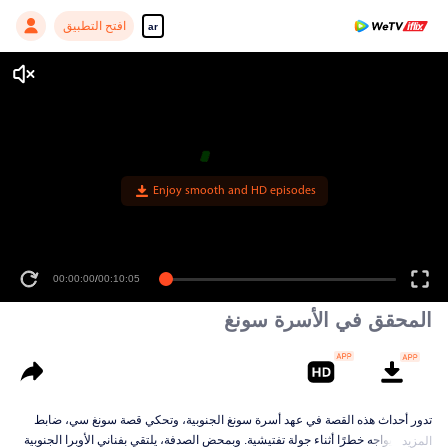
افتح التطبيق
ar
Enjoy smooth and HD episodes
00:00:00
/
00:10:05
المحقق في الأسرة سونغ
تدور أحداث هذه القصة في عهد أسرة سونغ الجنوبية، وتحكي قصة سونغ سي، ضابط
قضائي، يواجه خطرًا أثناء جولة تفتيشية. وبمحض الصدفة، يلتقي بفناني الأوبرا الجنوبية
المزيد