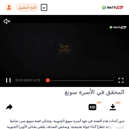
افتح التطبيق
ar
Enjoy smooth and HD episodes
00:00:00
/
00:14:25
المحقق في الأسرة سونغ
تدور أحداث هذه القصة في عهد أسرة سونغ الجنوبية، وتحكي قصة سونغ سي، ضابط
قضائي، يواجه خطرًا أثناء جولة تفتيشية. وبمحض الصدفة، يلتقي بفناني الأوبرا الجنوبية
المزيد