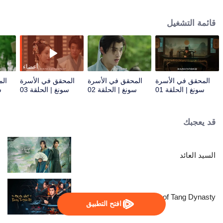
تشاو تشيتينغ ووانغ لينغ والراقصة هي وينينج. وعلى الرغم من اختلافاتهم، يجمع الأربعة
قواهم لحل أربع قضايا قتل من خلال التحقيق والاستجواب والتحليل الجنائي، وتحقيق
قائمة التشغيل
العدالة للمتوفى والإنصاف للأحياء.
أعضاء
المحقق في الأسرة
المحقق في الأسرة
المحقق في الأسرة
الم
سونغ | الحلقة 01
سونغ | الحلقة 02
سونغ | الحلقة 03
س
قد يعجبك
السيد العائد
The Crime Unit of Tang Dynasty
افتح التطبيق