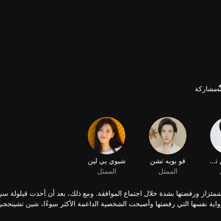
مشاركة
اشمئزاز ورفضتها بشدة خلال اجتماع الموافقة. ومع ذلك، بعد أن أخذت قيلولة س
رواية نفسها التي رفضتها وأصبحت الشخصية الداعمة الأكثر سوءًا، شين تشينجج
ع، إلا أن حظها منخفض بشكل كارثي، مما يجذب جميع أنواع سوء الحظ. يخبرها 