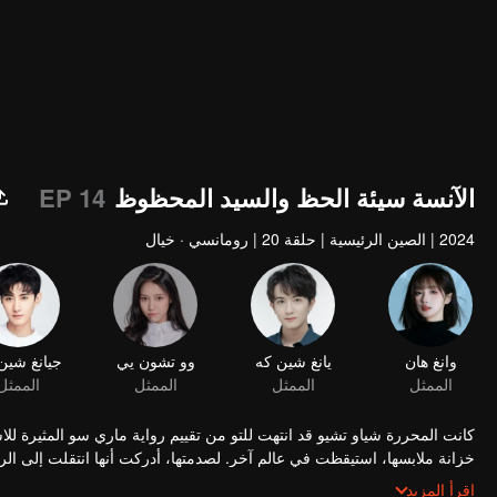
الآنسة سيئة الحظ والسيد المحظوظ
EP 14
2024
|
الصين الرئيسية
|
حلقة 20
|
رومانسي · خيال
كانت المحررة شياو تشيو قد انتهت للتو من تقييم رواية ماري سو المثيرة لل
خزانة ملابسها، استيقظت في عالم آخر. لصدمتها، أدركت أنها انتقلت إلى ال
الرغم من أنها تمتلك قدرة "الغش الذهبي" للمؤلف على رؤية قيمة حظ الجمي
اقرأ المزيد