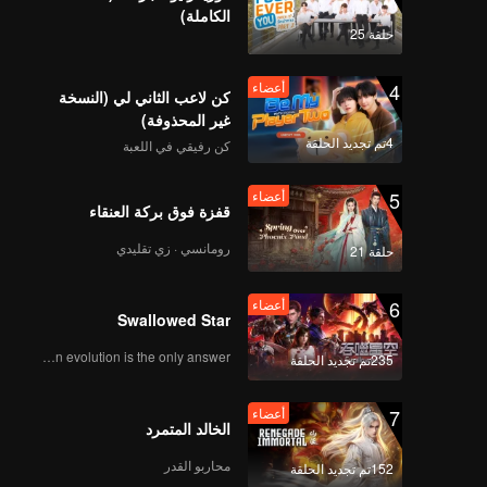
لمنزل.
الكاملة)
حلقة 25
4
أعضاء
كن لاعب الثاني لي (النسخة
غير المحذوفة)
4تم تجديد الحلقة
كن رفيقي في اللعبة
5
أعضاء
قفزة فوق بركة العنقاء
رومانسي · زي تقليدي
حلقة 21
6
أعضاء
Swallowed Star
Human evolution is the only answer.
235تم تجديد الحلقة
7
أعضاء
الخالد المتمرد
محاربو القدر
152تم تجديد الحلقة