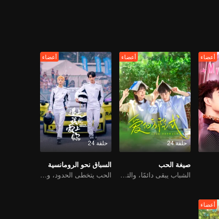
و ييتشين، يمكن أن تزيد قيمة حظها - وعندها فقط ستتاح لها فرصة العودة إلى ا
أعضاء
أعضاء
أعضاء
حلقة 24
حلقة 24
صيغة الحب
السباق نحو الرومانسية
الشباب يبقى دائمًا، والتخرج ليس وداعًا
الحب يتخطى الحدود، والمجد متحد كشركاء
أعضاء