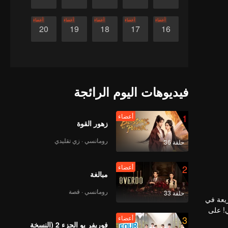
أعضاء
أعضاء
أعضاء
أعضاء
أعضاء
20
19
18
17
16
فيديوهات اليوم الرائجة
1
أعضاء
زهور القوة
رومانسي · زي تقليدي
حلقة 36
2
أعضاء
مبالغة
رومانسي · قصة
حلقة 33
ريعة في
ي! على
3
أعضاء
نظام
فوريفر يو الجزء 2 (النسخة