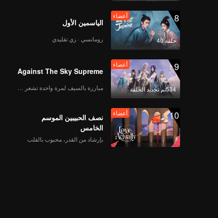
8
أعضاء
الياسمين الأول
رومانسي · زي تقليدي
حلقة 40
9
أعضاء
Against The Sky Supreme
مبارزة بالسيف لمرة واحدة تشعر بالحرية
534تم تجديد الحلقة
10
أعضاء
نصف الحبيبين الموسم
الخامس
بإرشاد من القدر، محبوب بالقلب