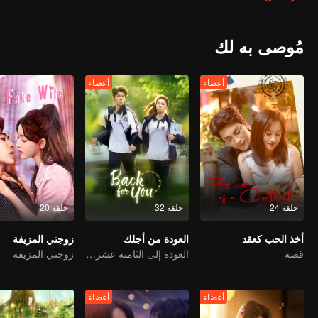
الرواية أنه فقط من خلال البقاء بالقرب من "تعويذة الحظ" الذكر الرئيسي، ج
مُوصى به لك
أعضاء
أعضاء
حلقة 24
حلقة 32
حلقة 20
أخذ الحب كعقد
العودة من أجلك
زوجتي المزيفة
قصة
العودة إلى الثامنة عشر، لإنقاذ ضوء قمره الأبيض
زوجتي المزيفة
أعضاء
أعضاء