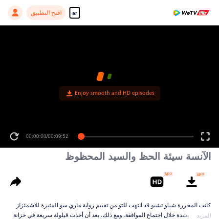
افتح التطبيق
ar
Enjoy smooth and HD episodes
00:00:00
/
00:09:52
الآنسة سيئة الحظ والسيد المحظوظ
كانت المحررة شياو تشيو قد انتهت للتو من تقييم رواية ماري سو المثيرة للاشمئزاز
ورفضتها بشدة خلال اجتماع الموافقة. ومع ذلك، بعد أن أخذت قيلولة سريعة في خزانة
المزيد